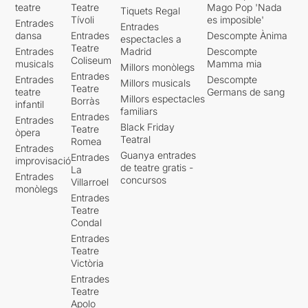
teatre
Teatre
Mago Pop 'Nada
Tiquets Regal
Tívoli
es imposible'
Entrades
Entrades
dansa
Entrades
Descompte Ànima
espectacles a
Teatre
Entrades
Madrid
Descompte
Coliseum
musicals
Mamma mia
Millors monòlegs
Entrades
Entrades
Descompte
Millors musicals
Teatre
teatre
Germans de sang
Millors espectacles
Borràs
infantil
familiars
Entrades
Entrades
Black Friday
Teatre
òpera
Teatral
Romea
Entrades
Guanya entrades
Entrades
improvisació
de teatre gratis -
La
Entrades
concursos
Villarroel
monòlegs
Entrades
Teatre
Condal
Entrades
Teatre
Victòria
Entrades
Teatre
Apolo