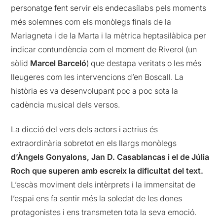
personatge fent servir els endecasílabs pels moments
més solemnes com els monòlegs finals de la
Mariagneta i de la Marta i la mètrica heptasilàbica per
indicar contundència com el moment de Riverol (un
sòlid
Marcel Barceló
) que destapa veritats o les més
lleugeres com les intervencions d’en Boscall. La
història es va desenvolupant poc a poc sota la
cadència musical dels versos.
La dicció del vers dels actors i actrius és
extraordinària sobretot en els llargs monòlegs
d’Àngels Gonyalons, Jan D. Casablancas i el de Júlia
Roch que superen amb escreix la dificultat del text.
L’escàs moviment dels intèrprets i la immensitat de
l’espai ens fa sentir més la soledat de les dones
protagonistes i ens transmeten tota la seva emoció.