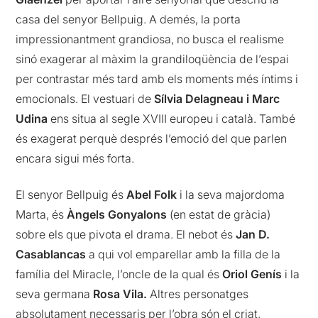
casa del senyor Bellpuig. A demés, la porta
impressionantment grandiosa, no busca el realisme
sinó exagerar al màxim la grandiloqüència de l’espai
per contrastar més tard amb els moments més íntims i
emocionals. El vestuari de
Sílvia Delagneau i Marc
Udina
ens situa al segle XVIII europeu i català. També
és exagerat perquè després l’emoció del que parlen
encara sigui més forta.
El senyor Bellpuig és
Abel Folk
i la seva majordoma
Marta, és
Àngels Gonyalons
(en estat de gràcia)
sobre els que pivota el drama. El nebot és
Jan D.
Casablancas
a qui vol emparellar amb la filla de la
família del Miracle, l’oncle de la qual és
Oriol Genís
i la
seva germana
Rosa Vila.
Altres personatges
absolutament necessaris per l’obra són el criat,