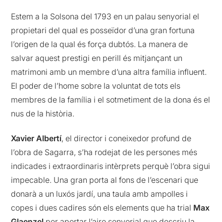
Estem a la Solsona del 1793 en un palau senyorial el
propietari del qual es posseïdor d’una gran fortuna
l’origen de la qual és força dubtós. La manera de
salvar aquest prestigi en perill és mitjançant un
matrimoni amb un membre d’una altra família influent.
El poder de l’home sobre la voluntat de tots els
membres de la família i el sotmetiment de la dona és el
nus de la història.
Xavier Albertí
, el director i coneixedor profund de
l’obra de Sagarra, s’ha rodejat de les persones més
indicades i extraordinaris intèrprets perquè l’obra sigui
impecable. Una gran porta al fons de l’escenari que
donarà a un luxós jardí, una taula amb ampolles i
copes i dues cadires són els elements que ha trial
Max
Glaenzel
per aportar l’aire senyorial que descriu la