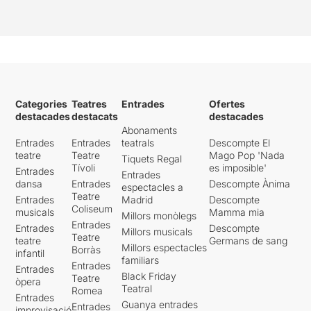
Categories
Teatres
Entrades
Ofertes
destacades
destacats
destacades
Abonaments
Entrades
Entrades
teatrals
Descompte El
teatre
Teatre
Mago Pop 'Nada
Tiquets Regal
Tívoli
es imposible'
Entrades
Entrades
dansa
Entrades
Descompte Ànima
espectacles a
Teatre
Entrades
Madrid
Descompte
Coliseum
musicals
Mamma mia
Millors monòlegs
Entrades
Entrades
Descompte
Millors musicals
Teatre
teatre
Germans de sang
Millors espectacles
Borràs
infantil
familiars
Entrades
Entrades
Black Friday
Teatre
òpera
Teatral
Romea
Entrades
Guanya entrades
Entrades
improvisació