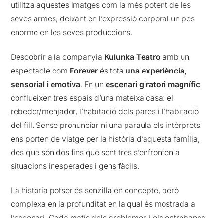
utilitza aquestes imatges com la més potent de les
seves armes, deixant en l’expressió corporal un pes
enorme en les seves produccions.
Descobrir a la companyia
Kulunka Teatro
amb un
espectacle com
Forever
és tota
una experiència,
sensorial i emotiva
. En un
escenari giratori magnífic
conflueixen tres espais d’una mateixa casa: el
rebedor/menjador, l’habitació dels pares i l’habitació
del fill. Sense pronunciar ni una paraula els intèrprets
ens porten de viatge per la història d’aquesta família,
des que són dos fins que sent tres s’enfronten a
situacions inesperades i gens fàcils.
La història potser és senzilla en concepte, però
complexa en la profunditat en la qual és mostrada a
l’escenari. Cada matís dels problemes i els entrebancs