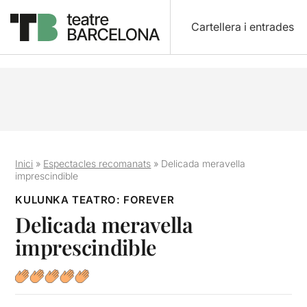
Cartellera i entrades
Inici
»
Espectacles recomanats
»
Delicada meravella
imprescindible
KULUNKA TEATRO: FOREVER
Delicada meravella
imprescindible