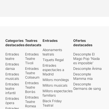
Categories
Teatres
Entrades
Ofertes
destacades
destacats
destacades
Abonaments
Entrades
Entrades
teatrals
Descompte El
teatre
Teatre
Mago Pop 'Nada
Tiquets Regal
Tívoli
es imposible'
Entrades
Entrades
dansa
Entrades
Descompte Ànima
espectacles a
Teatre
Entrades
Madrid
Descompte
Coliseum
musicals
Mamma mia
Millors monòlegs
Entrades
Entrades
Descompte
Millors musicals
Teatre
teatre
Germans de sang
Millors espectacles
Borràs
infantil
familiars
Entrades
Entrades
Black Friday
Teatre
òpera
Teatral
Romea
Entrades