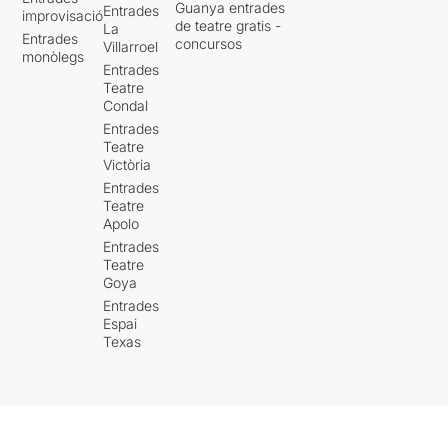
Guanya entrades
Entrades
improvisació
de teatre gratis -
La
Entrades
concursos
Villarroel
monòlegs
Entrades
Teatre
Condal
Entrades
Teatre
Victòria
Entrades
Teatre
Apolo
Entrades
Teatre
Goya
Entrades
Espai
Texas