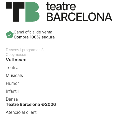
Canal oficial de venta
Compra 100% segura
Disseny i programació:
Copymouse
Vull veure
Teatre
Musicals
Humor
Infantil
Dansa
Teatre Barcelona ©2026
Atenció al client