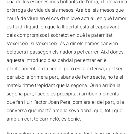
una de les escenes més brillants de l’obra) i li dona una
pròrroga de vida de sis mesos. Ara bé, sis mesos que
haurà de viure en el cos d’un jove actual, en què l’amor
és fluid i líquid, en què la llibertat està al capdavant
dels compromisos i sobretot en què la paternitat
s’exerceix, sí s’exerceix, és a dir els homes canvien
bolquers i passegen els nadons pel carrer. Així doncs,
aquesta introducció és cabdal per entrar en el
plantejament, en la ficció, però es fa extensa, i potser
per això la primera part, abans de l’entreacte, no té el
mateix ritme trepidant que la segona. Quan arriba la
segona part, l’acció es precipita, i arriben moments
que fan lluir l’actor Joan Pera, com ara el del part, o la
conversa que manté amb la seva dona, que, tot i que
amb un cert to carrincló, és bonic.
En conclusió, tenim un director, un Joel Joan, en plena