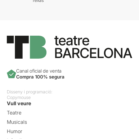
Texas
Canal oficial de venta
Compra 100% segura
Disseny i programació:
Copymouse
Vull veure
Teatre
Musicals
Humor