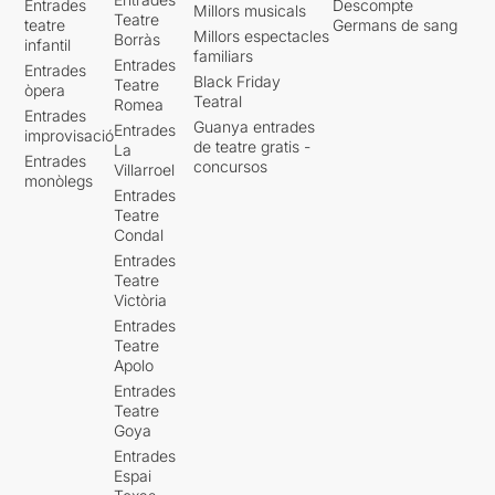
Entrades
Descompte
Millors musicals
Teatre
teatre
Germans de sang
Millors espectacles
Borràs
infantil
familiars
Entrades
Entrades
Black Friday
Teatre
òpera
Teatral
Romea
Entrades
Guanya entrades
Entrades
improvisació
de teatre gratis -
La
Entrades
concursos
Villarroel
monòlegs
Entrades
Teatre
Condal
Entrades
Teatre
Victòria
Entrades
Teatre
Apolo
Entrades
Teatre
Goya
Entrades
Espai