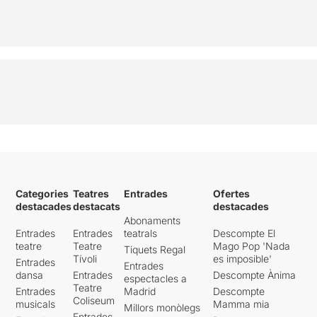
Categories
Teatres
Entrades
Ofertes
destacades
destacats
destacades
Abonaments
Entrades
Entrades
teatrals
Descompte El
teatre
Teatre
Mago Pop 'Nada
Tiquets Regal
Tívoli
es imposible'
Entrades
Entrades
dansa
Entrades
Descompte Ànima
espectacles a
Teatre
Entrades
Madrid
Descompte
Coliseum
musicals
Mamma mia
Millors monòlegs
Entrades