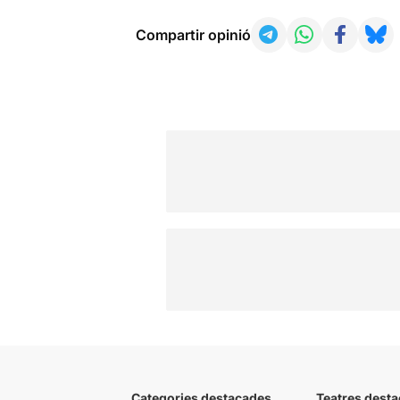
Compartir opinió
Categories destacades
Teatres desta