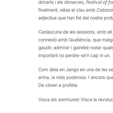
dimarts i els dimecres,
Festival of fo
finalment, rebla el clau amb
Cabare
adjectius que han fet del nostre prota
Cadascuna de les sessions, amb ell o 
connexió amb l’audiència, que malgra
gaudir, admirar i gairebé rostar qual
important no perdre-se’n cap ni un.
Com deia en Jango en una de les seve
arma, la més poderosa. I encara que 
De clown a profeta.
Visca els somriures! Visca la revolu