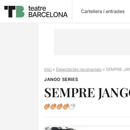
Cartellera i entrades
Inici
»
Espectacles recomanats
»
SEMPRE JA
JANGO SERIES
SEMPRE JAN