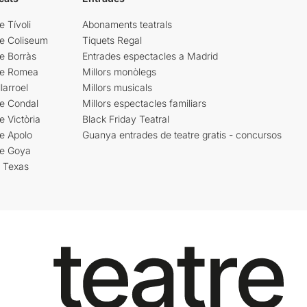
e Tívoli
Abonaments teatrals
re Coliseum
Tiquets Regal
e Borràs
Entrades espectacles a Madrid
re Romea
Millors monòlegs
larroel
Millors musicals
re Condal
Millors espectacles familiars
e Victòria
Black Friday Teatral
e Apolo
Guanya entrades de teatre gratis - concursos
re Goya
i Texas