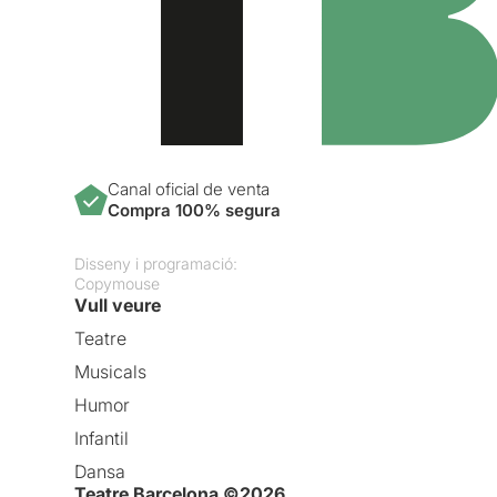
Canal oficial de venta
Compra 100% segura
Disseny i programació:
Copymouse
Vull veure
Teatre
Musicals
Humor
Infantil
Dansa
Teatre Barcelona ©2026