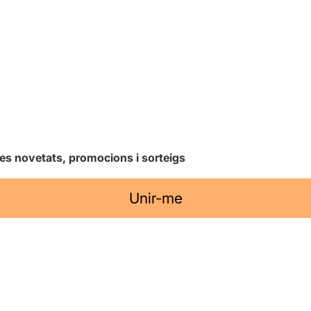
les novetats, promocions i sorteigs
Unir-me