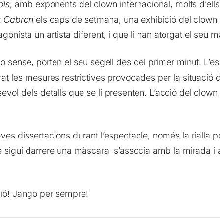
ols
, amb exponents del clown internacional, molts d’ells
t Cabron
els caps de setmana, una exhibició del clown 
gonista un artista diferent, i que li han atorgat el seu m
sense, porten el seu segell des del primer minut. L’espai,
t les mesures restrictives provocades per la situació 
sevol dels detalls que se li presenten. L’acció del clown 
s dissertacions durant l’espectacle, només la rialla po
sigui darrere una màscara, s’associa amb la mirada i al
ció! Jango per sempre!