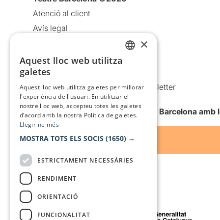
Atenció al client
Avís legal
×
Política de privacitat
Política de cookies
Aquest lloc web utilitza
CATALAN
galetes
Condicions d’ús
SPANISH
Comunicacions comercials i Newsletter
Aquest lloc web utilitza galetes per millorar
l'experiència de l'usuari. En utilitzar el
Anuncia’t
nostre lloc web, accepteu totes les galetes
Vull rebre la newsletter de Teatre Barcelona amb 
d’acord amb la nostra Política de galetes.
Llegir-ne més
MOSTRA TOTS ELS SOCIS
(1650) →
ESTRICTAMENT NECESSÀRIES
RENDIMENT
ORIENTACIÓ
Amb el suport de
FUNCIONALITAT