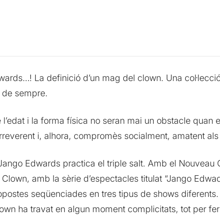
ards…! La definició d’un mag del clown. Una col·lecció
s de sempre.
edat i la forma física no seran mai un obstacle quan el 
irreverent i, alhora, compromès socialment, amatent al
Jango Edwards practica el triple salt. Amb el Nouveau 
de Clown, amb la sèrie d’espectacles titulat “Jango Edwa
postes seqüenciades en tres tipus de shows diferents.
own ha travat en algun moment complicitats, tot per fer r