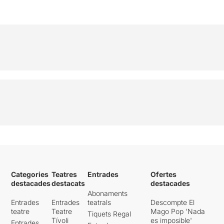
Categories
Teatres
Entrades
Ofertes
destacades
destacats
destacades
Abonaments
Entrades
Entrades
teatrals
Descompte El
teatre
Teatre
Mago Pop 'Nada
Tiquets Regal
Tívoli
es imposible'
Entrades