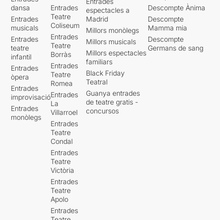
Entrades
dansa
Entrades
Descompte Ànima
espectacles a
Teatre
Entrades
Madrid
Descompte
Coliseum
musicals
Mamma mia
Millors monòlegs
Entrades
Entrades
Descompte
Millors musicals
Teatre
teatre
Germans de sang
Millors espectacles
Borràs
infantil
familiars
Entrades
Entrades
Black Friday
Teatre
òpera
Teatral
Romea
Entrades
Guanya entrades
Entrades
improvisació
de teatre gratis -
La
Entrades
concursos
Villarroel
monòlegs
Entrades
Teatre
Condal
Entrades
Teatre
Victòria
Entrades
Teatre
Apolo
Entrades
Teatre