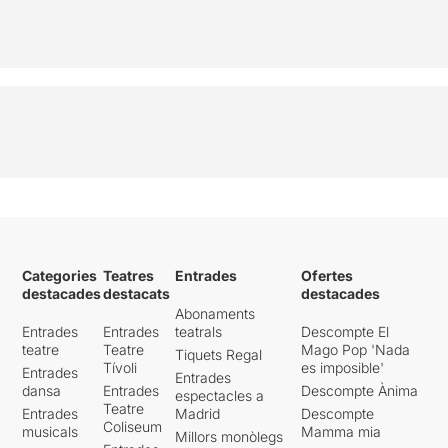
Categories
Teatres
Entrades
Ofertes
destacades
destacats
destacades
Abonaments
Entrades
Entrades
teatrals
Descompte El
teatre
Teatre
Mago Pop 'Nada
Tiquets Regal
Tívoli
es imposible'
Entrades
Entrades
dansa
Entrades
Descompte Ànima
espectacles a
Teatre
Entrades
Madrid
Descompte
Coliseum
musicals
Mamma mia
Millors monòlegs