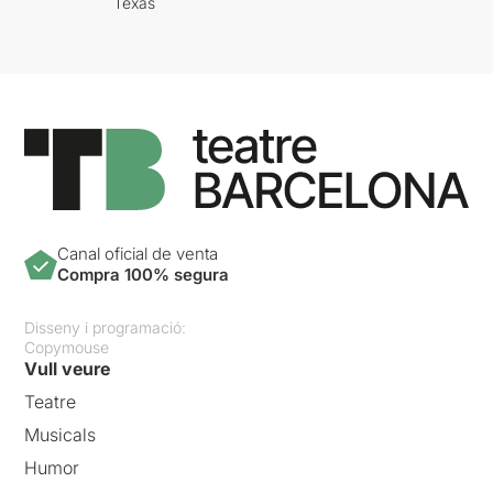
Texas
Canal oficial de venta
Compra 100% segura
Disseny i programació:
Copymouse
Vull veure
Teatre
Musicals
Humor