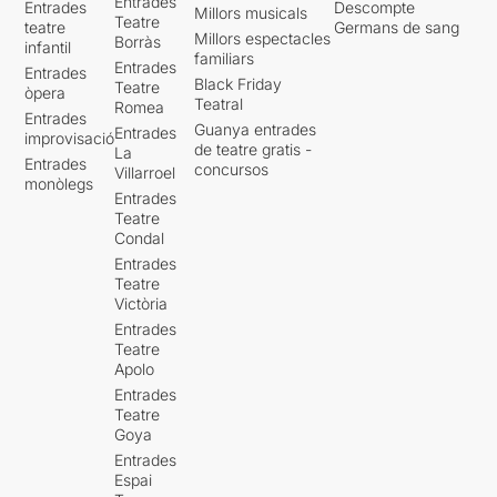
Entrades
Entrades
Descompte
Millors musicals
Teatre
teatre
Germans de sang
Millors espectacles
Borràs
infantil
familiars
Entrades
Entrades
Black Friday
Teatre
òpera
Teatral
Romea
Entrades
Guanya entrades
Entrades
improvisació
de teatre gratis -
La
Entrades
concursos
Villarroel
monòlegs
Entrades
Teatre
Condal
Entrades
Teatre
Victòria
Entrades
Teatre
Apolo
Entrades
Teatre
Goya
Entrades
Espai