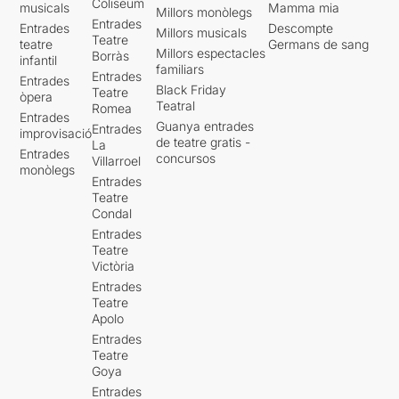
Coliseum
musicals
Mamma mia
Millors monòlegs
Entrades
Entrades
Descompte
Millors musicals
Teatre
teatre
Germans de sang
Millors espectacles
Borràs
infantil
familiars
Entrades
Entrades
Black Friday
Teatre
òpera
Teatral
Romea
Entrades
Guanya entrades
Entrades
improvisació
de teatre gratis -
La
Entrades
concursos
Villarroel
monòlegs
Entrades
Teatre
Condal
Entrades
Teatre
Victòria
Entrades
Teatre
Apolo
Entrades
Teatre
Goya
Entrades