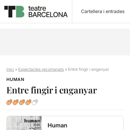
Cartellera i entrades
Inici
»
Espectacles recomanats
»
Entre fingir i enganyar
HUMAN
Entre fingir i enganyar
Human