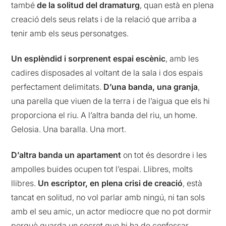
també
de la solitud del dramaturg
, quan està en plena
creació dels seus relats i de la relació que arriba a
tenir amb els seus personatges.
Un esplèndid i sorprenent espai escènic
, amb les
cadires disposades al voltant de la sala i dos espais
perfectament delimitats.
D’una banda, una granja
,
una parella que viuen de la terra i de l’aigua que els hi
proporciona el riu. A l’altra banda del riu, un home.
Gelosia. Una baralla. Una mort.
D’altra banda un apartament
on tot és desordre i les
ampolles buides ocupen tot l’espai. Llibres, molts
llibres.
Un escriptor, en plena crisi de creació
, està
tancat en solitud, no vol parlar amb ningú, ni tan sols
amb el seu amic, un actor mediocre que no pot dormir
perquè guarda un secret que hi ha de confessar.