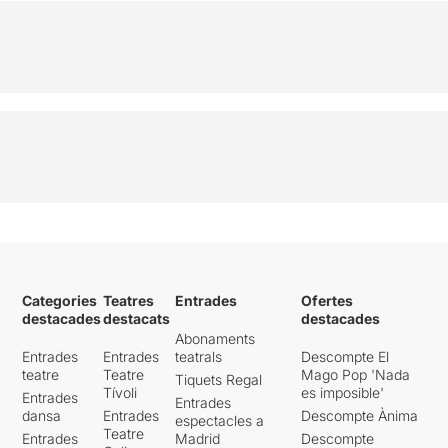
Categories
Teatres
Entrades
Ofertes
destacades
destacats
destacades
Abonaments
Entrades
Entrades
teatrals
Descompte El
teatre
Teatre
Mago Pop 'Nada
Tiquets Regal
Tívoli
es imposible'
Entrades
Entrades
dansa
Entrades
Descompte Ànima
espectacles a
Teatre
Entrades
Madrid
Descompte