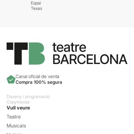
Espai
Texas
Canal oficial de venta
Compra 100% segura
Disseny i programació:
Copymouse
Vull veure
Teatre
Musicals