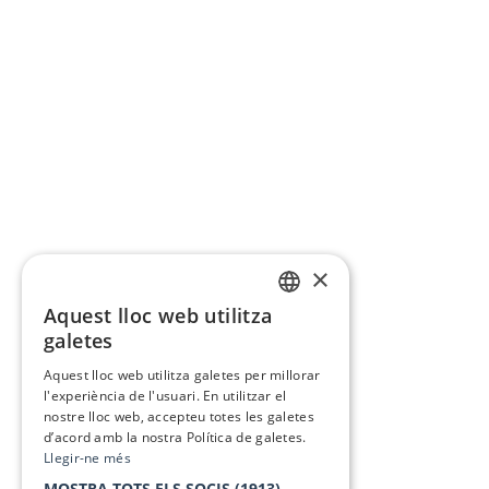
×
Aquest lloc web utilitza
CATALAN
galetes
SPANISH
Aquest lloc web utilitza galetes per millorar
l'experiència de l'usuari. En utilitzar el
nostre lloc web, accepteu totes les galetes
d’acord amb la nostra Política de galetes.
Llegir-ne més
MOSTRA TOTS ELS SOCIS
(1913) →