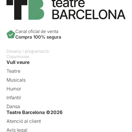
Canal oficial de venta
Compra 100% segura
Disseny i programació:
Copymouse
Vull veure
Teatre
Musicals
Humor
Infantil
Dansa
Teatre Barcelona ©2026
Atenció al client
Avís legal