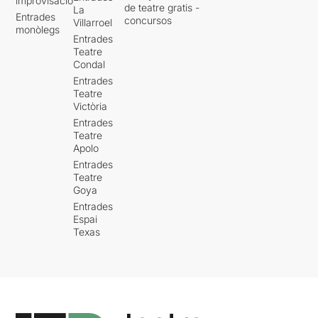
improvisació
de teatre gratis -
La
Entrades
concursos
Villarroel
monòlegs
Entrades
Teatre
Condal
Entrades
Teatre
Victòria
Entrades
Teatre
Apolo
Entrades
Teatre
Goya
Entrades
Espai
Texas