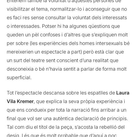
Entenem també la voluntat d’aquestes persones de
visibilitzar el tema, normalitzar-lo i aconseguir que no
es faci res sense consultar la voluntat dels interessats
o interessades. Potser hi ha algunes qüestions que
queden un pèl confoses i d’altres que s’expliquen molt
per sobre (les experiències dels homes intersexuals bé
mereixerien un espectacle a part) però està clar que
un surt del teatre sent conscient d’una realitat que
desconeixia o bé n’havia sentit a parlar de forma molt
superficial.
Tot l’espectacle descansa sobre les espatlles de
Laura
Vila Kremer
, que explica la seva pròpia experiència i
que ens condueix per tota la narració fins arribar a un
final que vol ser una autèntica declaració de principis.
Tal com diu el títol de la peça, s’acosta la rebel·lió del
desig. I és que és molt probable que d’aquí a poc