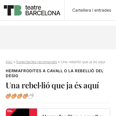
Cartellera i entrades
Inici
»
Espectacles recomanats
»
Una rebel·lió que ja és aquí
HERMAFRODITES A CAVALL O LA REBEL·LIÓ DEL
DESIG
Una rebel·lió que ja és aquí