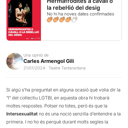
Hermafrodites a cavall o
la rebel·lió del desig
No hi ha noves dates confirmades
Una opinió de
Carles Armengol Gili
21/01/2024 · Teatre Tantarantana
Si algú s’ha preguntat en alguna ocasió què volia dir la
“I” del col·lectiu LGTBI, en aquesta obra hi trobarà
moltes respostes. Potser no totes, però és que la
Intersexualitat
no és una noció senzilla d’entendre a la
primera. I no ho és perquè durant molts segles la