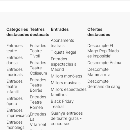
Categories
Teatres
Entrades
Ofertes
destacades
destacats
destacades
Abonaments
Entrades
Entrades
teatrals
Descompte El
teatre
Teatre
Mago Pop 'Nada
Tiquets Regal
Tívoli
es imposible'
Entrades
Entrades
dansa
Entrades
Descompte Ànima
espectacles a
Teatre
Entrades
Madrid
Descompte
Coliseum
musicals
Mamma mia
Millors monòlegs
Entrades
Entrades
Descompte
Millors musicals
Teatre
teatre
Germans de sang
Millors espectacles
Borràs
infantil
familiars
Entrades
Entrades
Black Friday
Teatre
òpera
Teatral
Romea
Entrades
Guanya entrades
Entrades
improvisació
de teatre gratis -
La
Entrades
concursos
Villarroel
monòlegs