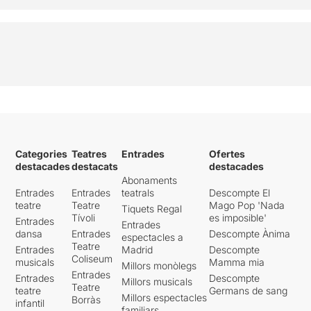
Categories
Teatres
Entrades
Ofertes
destacades
destacats
destacades
Abonaments
Entrades
Entrades
teatrals
Descompte El
teatre
Teatre
Mago Pop 'Nada
Tiquets Regal
Tívoli
es imposible'
Entrades
Entrades
dansa
Entrades
Descompte Ànima
espectacles a
Teatre
Entrades
Madrid
Descompte
Coliseum
musicals
Mamma mia
Millors monòlegs
Entrades
Entrades
Descompte
Millors musicals
Teatre
teatre
Germans de sang
Millors espectacles
Borràs
infantil
familiars