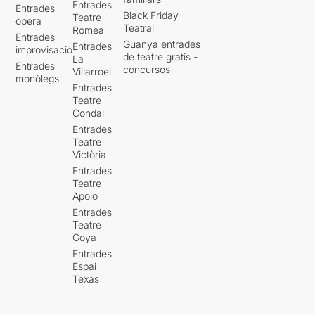
Entrades
Entrades
Black Friday
Teatre
òpera
Teatral
Romea
Entrades
Guanya entrades
Entrades
improvisació
de teatre gratis -
La
Entrades
concursos
Villarroel
monòlegs
Entrades
Teatre
Condal
Entrades
Teatre
Victòria
Entrades
Teatre
Apolo
Entrades
Teatre
Goya
Entrades
Espai
Texas