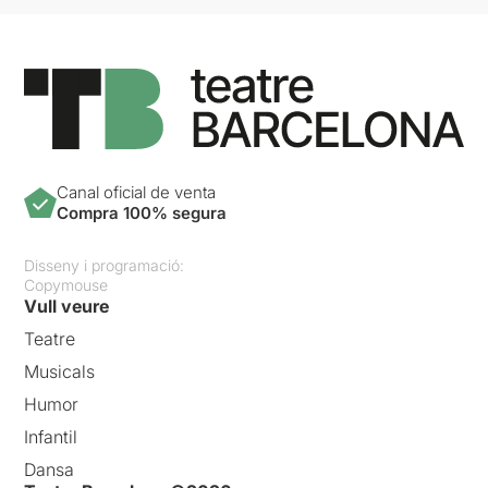
Canal oficial de venta
Compra 100% segura
Disseny i programació:
Copymouse
Vull veure
Teatre
Musicals
Humor
Infantil
Dansa