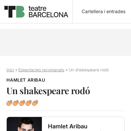
Cartellera i entrades
Inici
»
Espectacles recomanats
»
Un shakespeare rodó
HAMLET ARIBAU
Un shakespeare rodó
Hamlet Aribau