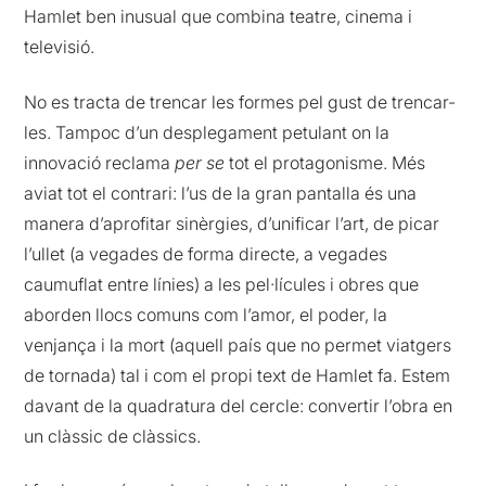
Hamlet ben inusual que combina teatre, cinema i
televisió.
No es tracta de trencar les formes pel gust de trencar-
les. Tampoc d’un desplegament petulant on la
innovació reclama
per se
tot el protagonisme. Més
aviat tot el contrari: l’us de la gran pantalla és una
manera d’aprofitar sinèrgies, d’unificar l’art, de picar
l’ullet (a vegades de forma directe, a vegades
caumuflat entre línies) a les pel·lícules i obres que
aborden llocs comuns com l’amor, el poder, la
venjança i la mort (aquell país que no permet viatgers
de tornada) tal i com el propi text de Hamlet fa. Estem
davant de la quadratura del cercle: convertir l’obra en
un clàssic de clàssics.