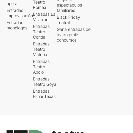
Teatro
ópera
espectáculos
Romea
Entradas
familiares
Entradas La
improvisación
Black Friday
Villarroel
Entradas
Teatral
Entradas
monólogos
Gana entradas de
Teatro
teatro gratis -
Condal
concursos
Entradas
Teatro
Victòria
Entradas
Teatro
Apolo
Entradas
Teatro Goya
Entradas
Espai Texas