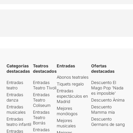
Categorías
Teatros
Entradas
Ofertas
destacadas
destacados
destacadas
Abonos teatrales
Entradas
Entradas
Descuento El
Tiquets regalo
teatro
Teatro Tívoli
Mago Pop 'Nada
Entradas
es imposible'
Entradas
Entradas
espectáculos en
danza
Teatro
Descuento Ànima
Madrid
Coliseum
Entradas
Descuento
Mejores
musicales
Entradas
Mamma mia
monólogos
Teatro
Entradas
Descuento
Mejores
Borrás
teatro infantil
Germans de sang
musicales
Entradas
Entradas
Mejores