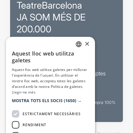
TeatreBarcelona
JA SOM MÉS DE
200.000
×
Promocions
Aquest lloc web utilitza
CATALAN
galetes
Sortejos exclusius
SPANISH
Aquest lloc web utilitza galetes per millorar
Butlletins d’actualitat i descomptes
l'experiència de l'usuari. En utilitzar el
nostre lloc web, accepteu totes les galetes
Valora espectacles
d’acord amb la nostra Política de galetes.
Llegir-ne més
MOSTRA TOTS ELS SOCIS
(1650) →
Canal oficial de venda teatral Compra 100%
segura
ESTRICTAMENT NECESSÀRIES
RENDIMENT