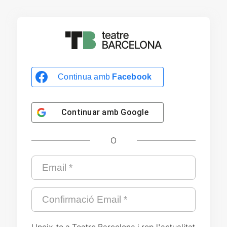
Continua amb
Facebook
Continuar amb
Google
O