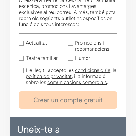
Uneix-te a Teatre Barcelona i rep l'actualitat
escènica, promocions i avantatges
exclusives al teu correu! A més, també pots
rebre els següents butlletins específics en
funció dels teus interessos:
Actualitat
Promocions i
recomanacions
Teatre familiar
Humor
He llegit i accepto les
condicions d'ús
, la
política de privacitat
, i la informació
sobre les
comunicacions comercials
.
Uneix-te a