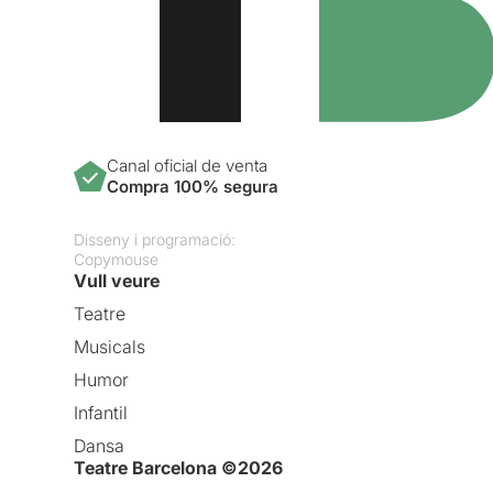
Canal oficial de venta
Compra 100% segura
Disseny i programació:
Copymouse
Vull veure
Teatre
Musicals
Humor
Infantil
Dansa
Teatre Barcelona ©2026