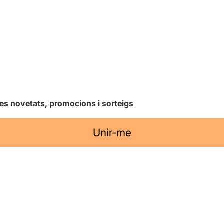
les novetats, promocions i sorteigs
Unir-me