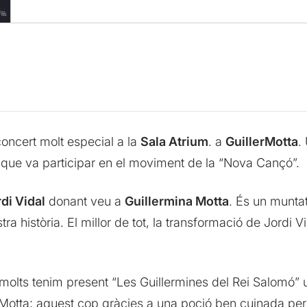
oncert molt especial a la
Sala Atrium
. a
GuillerMotta
.
iu que va participar en el moviment de la “Nova Cançó”.
di Vidal
donant veu a
Guillermina Motta
. És un munta
a història. El millor de tot, la transformació de Jordi 
lts tenim present “Les Guillermines del Rei Salomó” un
Motta; aquest cop gràcies a una poció ben cuinada per J