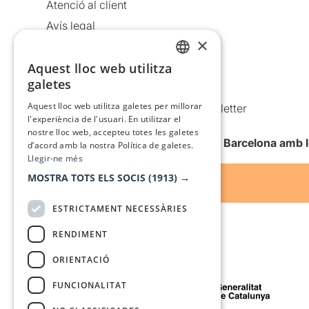
Atenció al client
Avís legal
×
Política de privacitat
Aquest lloc web utilitza
Política de cookies
CATALAN
galetes
Condicions d’ús
SPANISH
Aquest lloc web utilitza galetes per millorar
Comunicacions comercials i Newsletter
l'experiència de l'usuari. En utilitzar el
Anuncia’t
nostre lloc web, accepteu totes les galetes
Vull rebre la newsletter de Teatre Barcelona amb 
d’acord amb la nostra Política de galetes.
Llegir-ne més
MOSTRA TOTS ELS SOCIS
(1913) →
ESTRICTAMENT NECESSÀRIES
RENDIMENT
ORIENTACIÓ
Amb el suport de
FUNCIONALITAT