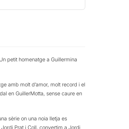
 Un petit homenatge a Guillermina
tge amb molt d’amor, molt record i el
Vidal en GuillerMotta, sense caure en
a sèrie on una noia lletja es
ordi Prat i Coll, convertim a Jordi