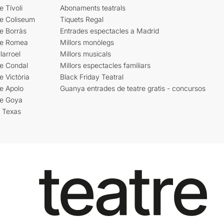
e Tívoli
Abonaments teatrals
re Coliseum
Tiquets Regal
e Borràs
Entrades espectacles a Madrid
re Romea
Millors monòlegs
larroel
Millors musicals
re Condal
Millors espectacles familiars
e Victòria
Black Friday Teatral
e Apolo
Guanya entrades de teatre gratis - concursos
re Goya
i Texas