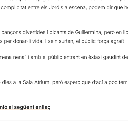
 complicitat entre els Jordis a escena, podem dir que 
nçons divertides i picants de Guillermina, però en llo
s per donar-li vida. I se’n surten, el públic força agraï
na nena” i amb el públic entrant en èxtasi gaudint del
re dies a la Sala Atrium, però espero que d’ací a poc 
nió al següent enllaç