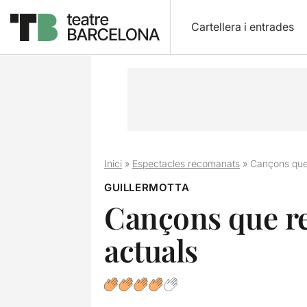
Cartellera i entrades
Inici
»
Espectacles recomanats
»
Cançons que
GUILLERMOTTA
Cançons que r
actuals