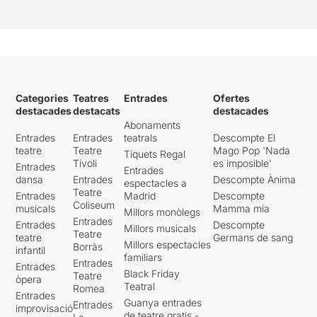
Categories
Teatres
Entrades
Ofertes
destacades
destacats
destacades
Abonaments
Entrades
Entrades
teatrals
Descompte El
teatre
Teatre
Mago Pop 'Nada
Tiquets Regal
Tívoli
es imposible'
Entrades
Entrades
dansa
Entrades
Descompte Ànima
espectacles a
Teatre
Entrades
Madrid
Descompte
Coliseum
musicals
Mamma mia
Millors monòlegs
Entrades
Entrades
Descompte
Millors musicals
Teatre
teatre
Germans de sang
Millors espectacles
Borràs
infantil
familiars
Entrades
Entrades
Black Friday
Teatre
òpera
Teatral
Romea
Entrades
Guanya entrades
Entrades
improvisació
de teatre gratis -