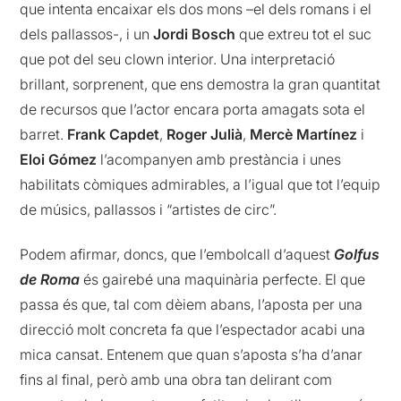
que intenta encaixar els dos mons –el dels romans i el
dels pallassos-, i un
Jordi Bosch
que extreu tot el suc
que pot del seu clown interior. Una interpretació
brillant, sorprenent, que ens demostra la gran quantitat
de recursos que l’actor encara porta amagats sota el
barret.
Frank Capdet
,
Roger Julià
,
Mercè Martínez
i
Eloi Gómez
l’acompanyen amb prestància i unes
habilitats còmiques admirables, a l’igual que tot l’equip
de músics, pallassos i “artistes de circ”.
Podem afirmar, doncs, que l’embolcall d’aquest
Golfus
de Roma
és gairebé una maquinària perfecte. El que
passa és que, tal com dèiem abans, l’aposta per una
direcció molt concreta fa que l’espectador acabi una
mica cansat. Entenem que quan s’aposta s’ha d’anar
fins al final, però amb una obra tan delirant com