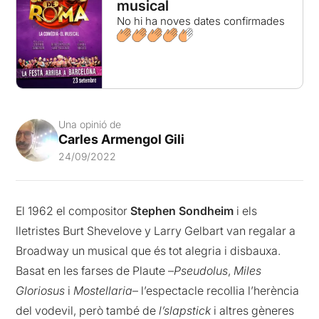
musical
No hi ha noves dates confirmades
Una opinió de
Carles Armengol Gili
24/09/2022
El 1962 el compositor
Stephen Sondheim
i els
lletristes Burt Shevelove y Larry Gelbart van regalar a
Broadway un musical que és tot alegria i disbauxa.
Basat en les farses de Plaute –
Pseudolus
,
Miles
Gloriosus
i
Mostellaria
– l’espectacle recollia l’herència
del vodevil, però també de
l’slapstick
i altres gèneres