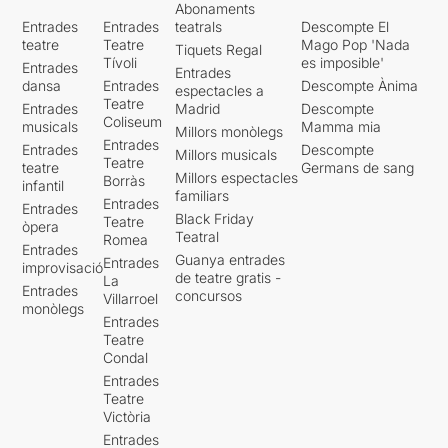
Abonaments
Entrades
Entrades
teatrals
Descompte El
teatre
Teatre
Mago Pop 'Nada
Tiquets Regal
Tívoli
es imposible'
Entrades
Entrades
dansa
Entrades
Descompte Ànima
espectacles a
Teatre
Entrades
Madrid
Descompte
Coliseum
musicals
Mamma mia
Millors monòlegs
Entrades
Entrades
Descompte
Millors musicals
Teatre
teatre
Germans de sang
Millors espectacles
Borràs
infantil
familiars
Entrades
Entrades
Black Friday
Teatre
òpera
Teatral
Romea
Entrades
Guanya entrades
Entrades
improvisació
de teatre gratis -
La
Entrades
concursos
Villarroel
monòlegs
Entrades
Teatre
Condal
Entrades
Teatre
Victòria
Entrades