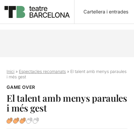
Cartellera i entrades
Inici
»
Espectacles recomanats
»
El talent amb menys paraules
i més gest
GAME OVER
El talent amb menys paraules
i més gest