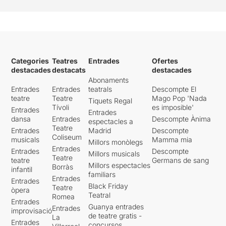
Categories
Teatres
Entrades
Ofertes
destacades
destacats
destacades
Abonaments
Entrades
Entrades
teatrals
Descompte El
teatre
Teatre
Mago Pop 'Nada
Tiquets Regal
Tívoli
es imposible'
Entrades
Entrades
dansa
Entrades
Descompte Ànima
espectacles a
Teatre
Entrades
Madrid
Descompte
Coliseum
musicals
Mamma mia
Millors monòlegs
Entrades
Entrades
Descompte
Millors musicals
Teatre
teatre
Germans de sang
Millors espectacles
Borràs
infantil
familiars
Entrades
Entrades
Black Friday
Teatre
òpera
Teatral
Romea
Entrades
Guanya entrades
Entrades
improvisació
de teatre gratis -
La
Entrades
concursos