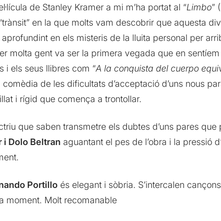
pel·lícula de Stanley Kramer a mi m’ha portat al “
Limbo
” 
l “trànsit” en la que molts vam descobrir que aquesta di
profundint en els misteris de la lluita personal per arri
er molta gent va ser la primera vegada que en sentíem 
i els seus llibres com “
A la conquista del cuerpo equ
 comèdia de les dificultats d’acceptació d’uns nous p
llat i rígid que comença a trontollar.
 actriu que saben transmetre els dubtes d’uns pares q
 i Dolo Beltran
aguantant el pes de l’obra i la pressió 
ment.
nando Portillo
és elegant i sòbria. S’intercalen cançon
ada moment. Molt recomanable