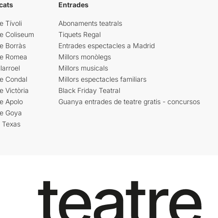
cats
Entrades
e Tívoli
Abonaments teatrals
re Coliseum
Tiquets Regal
e Borràs
Entrades espectacles a Madrid
re Romea
Millors monòlegs
larroel
Millors musicals
re Condal
Millors espectacles familiars
e Victòria
Black Friday Teatral
e Apolo
Guanya entrades de teatre gratis - concursos
re Goya
i Texas