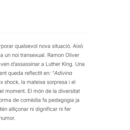
rporar qualsevol nova situació. Això
la un noi transexual. Ramon Oliver
baven d’assassinar a Luther King. Una
ent queda reflectit en: “
Adivina
ix shock, la mateixa sorpresa i el
el moment. El món de la diversitat
 forma de comèdia fa pedagogia ja
 alliçonar ni dignificar ni fer
’humor.