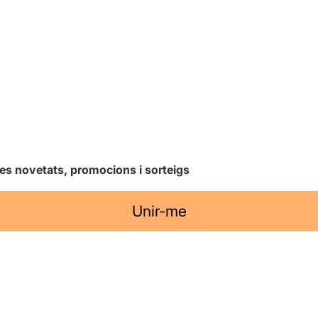
les novetats, promocions i sorteigs
Unir-me