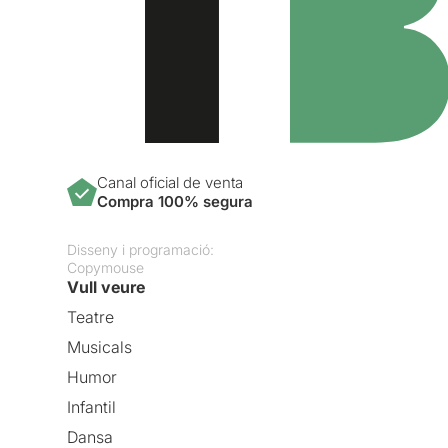
Canal oficial de venta
Compra 100% segura
Disseny i programació:
Copymouse
Vull veure
Teatre
Musicals
Humor
Infantil
Dansa