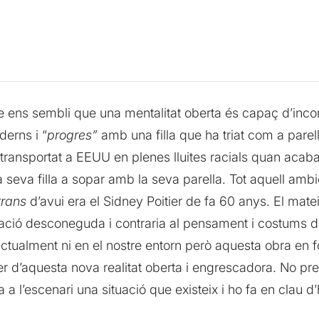
ue ens sembli que una mentalitat oberta és capaç d’inco
derns i “
progres”
amb una filla que ha triat com a parel
ha transportat a EEUU en plenes lluites racials quan aca
a seva filla a sopar amb la seva parella. Tot aquell ambi
trans
d’avui era el Sidney Poitier de fa 60 anys. El mate
uació desconeguda i contraria al pensament i costums d
ctualment ni en el nostre entorn però aquesta obra en
d’aquesta nova realitat oberta i engrescadora. No pretén
a a l’escenari una situació que existeix i ho fa en clau d