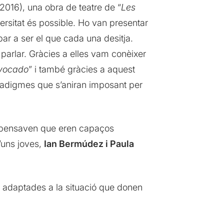
(2016), una obra de teatre de “
Les
versitat és possible. Ho van presentar
bar a ser el que cada una desitja.
parlar. Gràcies a elles vam conèixer
ivocado
” i també gràcies a aquest
aradigmes que s’aniran imposant per
ue pensaven que eren capaços
d’uns joves,
Ian Bermúdez i Paula
s adaptades a la situació que donen