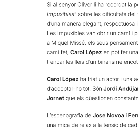
Si al senyor Oliver li ha recordat la 
Impuxibles
” sobre les dificultats de
d’una manera elegant, respectuosa i a
Les Impuxibles van obrir un camí i p
a Miquel Missé, els seus pensaments 
camí fet,
Carol López
en pot fer una
trencar les lleis d’un binarisme encoti
Carol López
ha triat un actor i una
d’acceptar-ho tot. Són
Jordi Andújar
Jornet
que els qüestionen constant
L’escenografia de
Jose Novoa i Fer
una mica de relax a la tensió de c