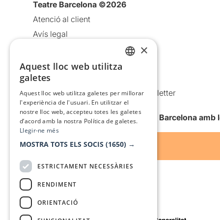
Teatre Barcelona ©2026
Atenció al client
Avís legal
×
Política de privacitat
Política de cookies
Aquest lloc web utilitza
CATALAN
galetes
Condicions d’ús
SPANISH
Comunicacions comercials i Newsletter
Aquest lloc web utilitza galetes per millorar
l'experiència de l'usuari. En utilitzar el
Anuncia’t
nostre lloc web, accepteu totes les galetes
Vull rebre la newsletter de Teatre Barcelona amb 
d’acord amb la nostra Política de galetes.
Llegir-ne més
MOSTRA TOTS ELS SOCIS
(1650) →
ESTRICTAMENT NECESSÀRIES
RENDIMENT
ORIENTACIÓ
Amb el suport de