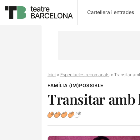
Cartellera i entrades
Inici
»
Espectacles recomanats
»
Transitar a
FAMÍLIA (IM)POSSIBLE
Transitar amb