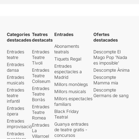
Categories
Teatres
Entrades
Ofertes
destacades
destacats
destacades
Abonaments
Entrades
Entrades
teatrals
Descompte El
teatre
Teatre
Mago Pop 'Nada
Tiquets Regal
Tívoli
es imposible'
Entrades
Entrades
dansa
Entrades
Descompte Ànima
espectacles a
Teatre
Entrades
Madrid
Descompte
Coliseum
musicals
Mamma mia
Millors monòlegs
Entrades
Entrades
Descompte
Millors musicals
Teatre
teatre
Germans de sang
Millors espectacles
Borràs
infantil
familiars
Entrades
Entrades
Black Friday
Teatre
òpera
Teatral
Romea
Entrades
Guanya entrades
Entrades
improvisació
de teatre gratis -
La
Entrades
concursos
Villarroel