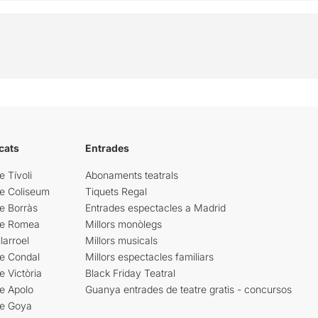
cats
Entrades
e Tívoli
Abonaments teatrals
re Coliseum
Tiquets Regal
e Borràs
Entrades espectacles a Madrid
re Romea
Millors monòlegs
larroel
Millors musicals
re Condal
Millors espectacles familiars
e Victòria
Black Friday Teatral
e Apolo
Guanya entrades de teatre gratis - concursos
re Goya