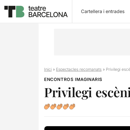
Cartellera i entrades
Inici
»
Espectacles recomanats
»
Privilegi esc
ENCONTROS IMAGINARIS
Privilegi escèn