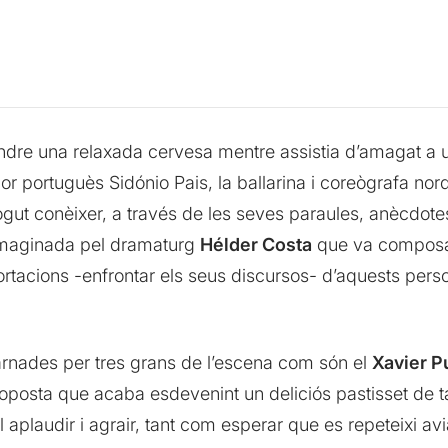
endre una relaxada cervesa mentre assistia d’amagat a 
or portuguès Sidónio Pais, la ballarina i coreògrafa no
gut conèixer, a través de les seves paraules, anècdotes 
a imaginada pel dramaturg
Hélder Costa
que va composar
portacions -enfrontar els seus discursos- d’aquests per
rnades per tres grans de l’escena com són el
Xavier P
oposta que acaba esdevenint un deliciós pastisset de t
l aplaudir i agrair, tant com esperar que es repeteixi a