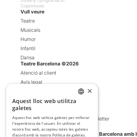
Disseny i programació:
Copymouse
Vull veure
Teatre
Musicals
Humor
Infantil
Dansa
Teatre Barcelona ©2026
Atenció al client
Avís legal
×
Política de privacitat
Política de cookies
Aquest lloc web utilitza
CATALAN
galetes
Condicions d’ús
SPANISH
Aquest lloc web utilitza galetes per millorar
Comunicacions comercials i Newsletter
l'experiència de l'usuari. En utilitzar el
Anuncia’t
nostre lloc web, accepteu totes les galetes
Vull rebre la newsletter de Teatre Barcelona amb 
d’acord amb la nostra Política de galetes.