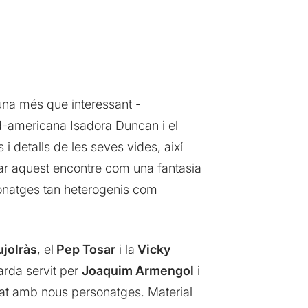
una més que interessant -
rd-americana Isadora Duncan i el
i detalls de les seves vides, així
 aquest encontre com una fantasia
sonatges tan heterogenis com
ujolràs
, el
Pep Tosar
i la
Vicky
arda servit per
Joaquim Armengol
i
viat amb nous personatges. Material