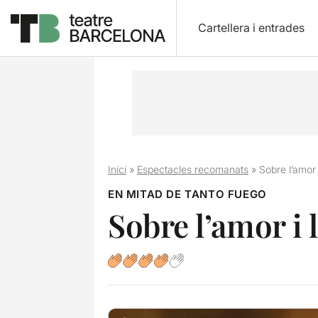
Cartellera i entrades
Inici
»
Espectacles recomanats
»
Sobre l’amor 
EN MITAD DE TANTO FUEGO
Sobre l’amor i 