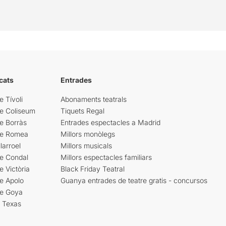
cats
Entrades
e Tívoli
Abonaments teatrals
re Coliseum
Tiquets Regal
e Borràs
Entrades espectacles a Madrid
re Romea
Millors monòlegs
larroel
Millors musicals
re Condal
Millors espectacles familiars
e Victòria
Black Friday Teatral
e Apolo
Guanya entrades de teatre gratis - concursos
re Goya
i Texas