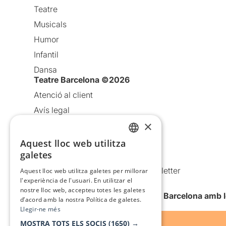
Teatre
Musicals
Humor
Infantil
Dansa
Teatre Barcelona ©2026
Atenció al client
Avís legal
×
Política de privacitat
Política de cookies
Aquest lloc web utilitza
CATALAN
galetes
Condicions d’ús
SPANISH
Comunicacions comercials i Newsletter
Aquest lloc web utilitza galetes per millorar
l'experiència de l'usuari. En utilitzar el
Anuncia’t
nostre lloc web, accepteu totes les galetes
Vull rebre la newsletter de Teatre Barcelona amb 
d’acord amb la nostra Política de galetes.
Llegir-ne més
MOSTRA TOTS ELS SOCIS
(1650) →