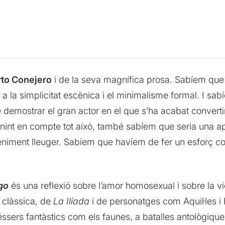
rto Conejero
i de la seva magnífica prosa. Sabíem que 
 a la simplicitat escènica i el minimalisme formal. I s
 demostrar el gran actor en el que s’ha acabat convert
tenint en compte tot això, també sabíem que seria una a
niment lleuger. Sabíem que havíem de fer un esforç co
go
és una reflexió sobre l’amor homosexual i sobre la v
a clàssica, de
La Ilíada
i de personatges com Aquil·les i
éssers fantàstics com els faunes, a batalles antològique