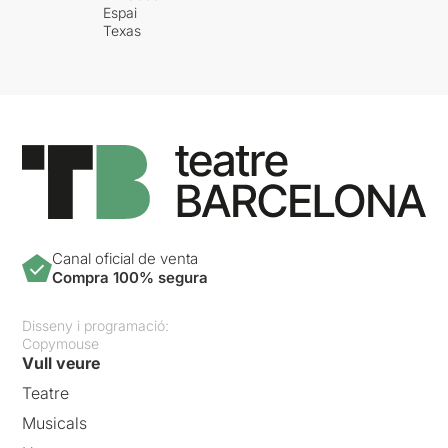
Espai
Texas
Canal oficial de venta
Compra 100% segura
Disseny i programació:
Copymouse
Vull veure
Teatre
Musicals