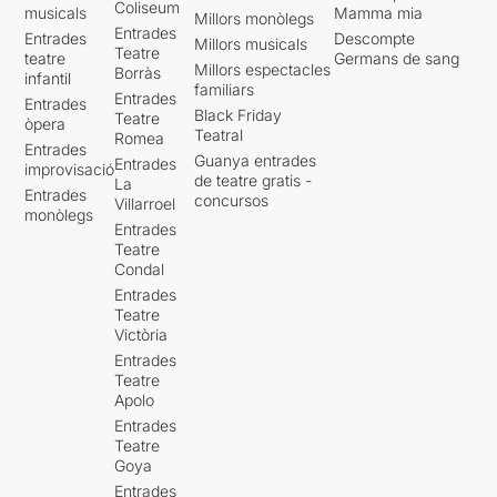
Coliseum
musicals
Mamma mia
Millors monòlegs
Entrades
Entrades
Descompte
Millors musicals
Teatre
teatre
Germans de sang
Millors espectacles
Borràs
infantil
familiars
Entrades
Entrades
Black Friday
Teatre
òpera
Teatral
Romea
Entrades
Guanya entrades
Entrades
improvisació
de teatre gratis -
La
Entrades
concursos
Villarroel
monòlegs
Entrades
Teatre
Condal
Entrades
Teatre
Victòria
Entrades
Teatre
Apolo
Entrades
Teatre
Goya
Entrades