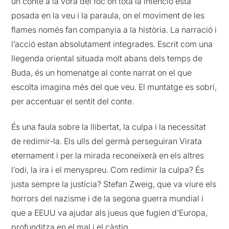
un conte a la vora del foc on tota la intenció està
posada en la veu i la paraula, on el moviment de les
flames només fan companyia a la història. La narració i
l’acció estan absolutament integrades. Escrit com una
llegenda oriental situada molt abans dels temps de
Buda, és un homenatge al conte narrat on el que
escolta imagina més del que veu. El muntatge es sobri,
per accentuar el sentit del conte.
És una faula sobre la llibertat, la culpa i la necessitat
de redimir-la. Els ulls del germà perseguiran Virata
eternament i per la mirada reconeixerà en els altres
l’odi, la ira i el menyspreu. Com redimir la culpa? És
justa sempre la justícia? Stefan Zweig, que va viure els
horrors del nazisme i de la segona guerra mundial i
que a EEUU va ajudar als jueus que fugien d’Europa,
profunditza en el mal i el càstig.