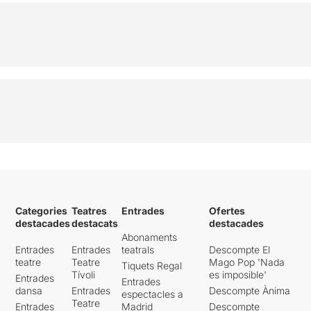
Categories
Teatres
Entrades
Ofertes
destacades
destacats
destacades
Abonaments
Entrades
Entrades
teatrals
Descompte El
teatre
Teatre
Mago Pop 'Nada
Tiquets Regal
Tívoli
es imposible'
Entrades
Entrades
dansa
Entrades
Descompte Ànima
espectacles a
Teatre
Entrades
Madrid
Descompte