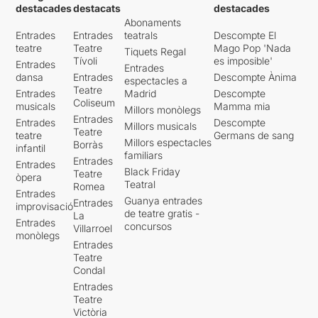
destacades
destacats
destacades
Abonaments
Entrades
Entrades
teatrals
Descompte El
teatre
Teatre
Mago Pop 'Nada
Tiquets Regal
Tívoli
es imposible'
Entrades
Entrades
dansa
Entrades
Descompte Ànima
espectacles a
Teatre
Entrades
Madrid
Descompte
Coliseum
musicals
Mamma mia
Millors monòlegs
Entrades
Entrades
Descompte
Millors musicals
Teatre
teatre
Germans de sang
Millors espectacles
Borràs
infantil
familiars
Entrades
Entrades
Black Friday
Teatre
òpera
Teatral
Romea
Entrades
Guanya entrades
Entrades
improvisació
de teatre gratis -
La
Entrades
concursos
Villarroel
monòlegs
Entrades
Teatre
Condal
Entrades
Teatre
Victòria