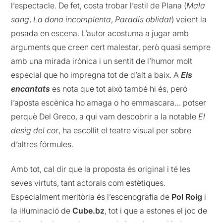
l’espectacle. De fet, costa trobar l’estil de Plana (
Mala
sang
,
La dona incomplenta
,
Paradís oblidat
) veient la
posada en escena. L’autor acostuma a jugar amb
arguments que creen cert malestar, però quasi sempre
amb una mirada irònica i un sentit de l’humor molt
especial que ho impregna tot de d’alt a baix. A
Els
encantats
es nota que tot això també hi és, però
l’aposta escènica ho amaga o ho emmascara… potser
perquè Del Greco, a qui vam descobrir a la notable
El
desig del cor
, ha escollit el teatre visual per sobre
d’altres fórmules.
Amb tot, cal dir que la proposta és original i té les
seves virtuts, tant actorals com estètiques.
Especialment meritòria és l’escenografia de
Pol Roig
i
la il·luminació de
Cube.bz
, tot i que a estones el joc de