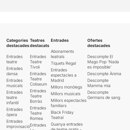
Categories
Teatres
Entrades
Ofertes
destacades
destacats
destacades
Abonaments
Entrades
Entrades
teatrals
Descompte El
teatre
Teatre
Mago Pop 'Nada
Tiquets Regal
Tívoli
es imposible'
Entrades
Entrades
dansa
Entrades
Descompte Ànima
espectacles a
Teatre
Entrades
Madrid
Descompte
Coliseum
musicals
Mamma mia
Millors monòlegs
Entrades
Entrades
Descompte
Millors musicals
Teatre
teatre
Germans de sang
Millors espectacles
Borràs
infantil
familiars
Entrades
Entrades
Black Friday
Teatre
òpera
Teatral
Romea
Entrades
Guanya entrades
Entrades
improvisació
de teatre gratis -