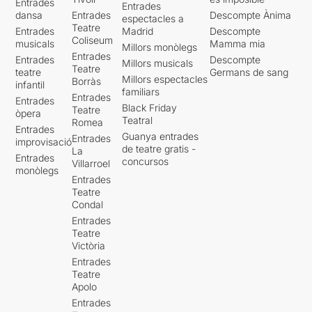
Entrades
Entrades
dansa
Entrades
Descompte Ànima
espectacles a
Teatre
Entrades
Madrid
Descompte
Coliseum
musicals
Mamma mia
Millors monòlegs
Entrades
Entrades
Descompte
Millors musicals
Teatre
teatre
Germans de sang
Millors espectacles
Borràs
infantil
familiars
Entrades
Entrades
Black Friday
Teatre
òpera
Teatral
Romea
Entrades
Guanya entrades
Entrades
improvisació
de teatre gratis -
La
Entrades
concursos
Villarroel
monòlegs
Entrades
Teatre
Condal
Entrades
Teatre
Victòria
Entrades
Teatre
Apolo
Entrades