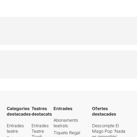
Categories
Teatres
Entrades
Ofertes
destacades
destacats
destacades
Abonaments
Entrades
Entrades
teatrals
Descompte El
teatre
Teatre
Mago Pop 'Nada
Tiquets Regal
Tívoli
es imposible'