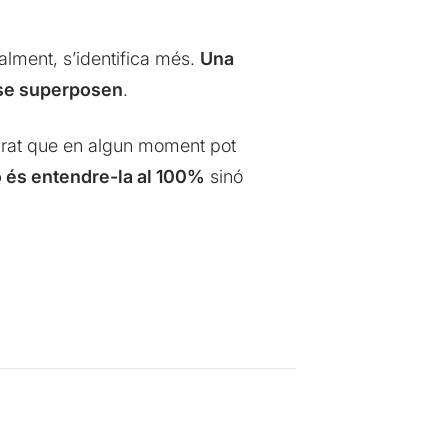
lment, s’identifica més.
Una
s se superposen
.
grat que en algun moment pot
o és entendre-la al 100%
sinó