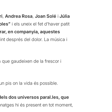
ri
,
Andrea Rosa
,
Joan Solé
i
Júlia
bles”
i els uneix el fet d’haver patit
erar, en companyia, aquestes
int després del dolor. La música i
 que gaudeixen de la frescor i
n pis on la vida és possible.
dels dos universos paral.les, que
sonatges hi és present en tot moment,