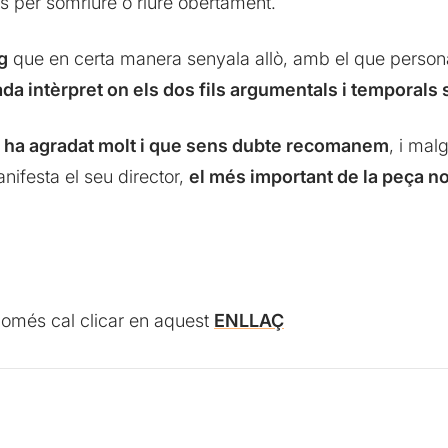
 per somriure o riure obertament.
g
que en certa manera senyala allò, amb el que persona
ada intèrpret on els dos fils argumentals i temporal
 ha agradat molt i que sens dubte recomanem
, i mal
nifesta el seu director,
el més important de la peça n
 només cal clicar en aquest
ENLLAÇ