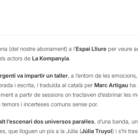
ena (del nostre abonament) a l’
Espai Lliure
per veure a
els actors de
La Kompanyia
.
argentí va impartir un taller
, a l’entorn de les emocio
orada i escrita, i traduïda al català per
Marc Artigau
ha 
tament a partir de sessions on tractaven d’esbrinar les mo
s temors i incerteses comuns sense por.
t l’escenari dos universos paral·les
, d’una banda, un
es, que lloguen un pis a la Júlia (
Júlia Truyol
) i s’hi tr