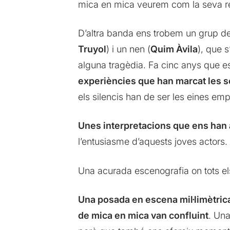
mica en mica veurem com la seva re
D’altra banda ens trobem un grup de 
Truyol
) i un nen (
Quim Àvila
), que s
alguna tragèdia. Fa cinc anys que es
experiències que han marcat les 
els silencis han de ser les eines em
Unes interpretacions que ens han 
l’entusiasme d’aquests joves actors.
Una acurada escenografia on tots els
Una posada en escena mil·limètrica
de mica en mica van confluint
. Una