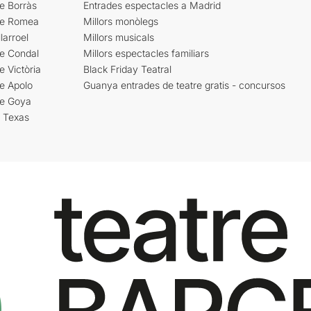
e Borràs
Entrades espectacles a Madrid
re Romea
Millors monòlegs
larroel
Millors musicals
re Condal
Millors espectacles familiars
e Victòria
Black Friday Teatral
e Apolo
Guanya entrades de teatre gratis - concursos
re Goya
i Texas