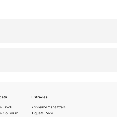
cats
Entrades
e Tívoli
Abonaments teatrals
re Coliseum
Tiquets Regal