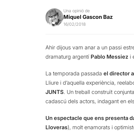
Una opinió de
Miquel Gascon Baz
16/02/2018
Ahir dijous vam anar a un passi estr
dramaturg argentí
Pablo Messiez
i 
La temporada passada
el director 
Lliure i d’aquella experiència, reelab
JUNTS
. Un treball construït conjun
cadascú dels actors, indagant en el
Un espectacle que ens presenta dal
Lloveras
), molt enamorats i optimist