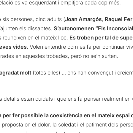
lació es va esquerdant i empitjora cada cop més.
sis persones, cinc adults (
Joan Amargós
,
Raquel Fer
’ajunten els dissabtes.
S’autonomenen “Els Inconsola
 reuneixen en el mateix lloc.
Es troben per tal de sup
seves vides
. Volen entendre com es fa per continuar viv
prades en aquestes trobades, però no se’n surten.
agradat molt
(totes elles) … ens han convençut i creiem
 detalls estan cuidats i que ens fa pensar realment en u
 per fer possible la coexistència en el mateix espai 
 proposta on el dolor, la soledat i el patiment dels per