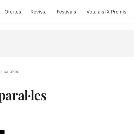
Ofertes
Revista
Festivals
Vota als IX Premis
s paral·les
aral·les