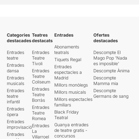
Categories
Teatres
Entrades
Ofertes
destacades
destacats
destacades
Abonaments
Entrades
Entrades
teatrals
Descompte El
teatre
Teatre
Mago Pop 'Nada
Tiquets Regal
Tívoli
es imposible'
Entrades
Entrades
dansa
Entrades
Descompte Ànima
espectacles a
Teatre
Entrades
Madrid
Descompte
Coliseum
musicals
Mamma mia
Millors monòlegs
Entrades
Entrades
Descompte
Millors musicals
Teatre
teatre
Germans de sang
Millors espectacles
Borràs
infantil
familiars
Entrades
Entrades
Black Friday
Teatre
òpera
Teatral
Romea
Entrades
Guanya entrades
Entrades
improvisació
de teatre gratis -
La
Entrades
concursos
Villarroel