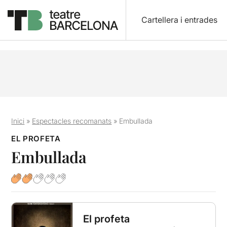
Cartellera i entrades
Inici
»
Espectacles recomanats
»
Embullada
EL PROFETA
Embullada
El profeta