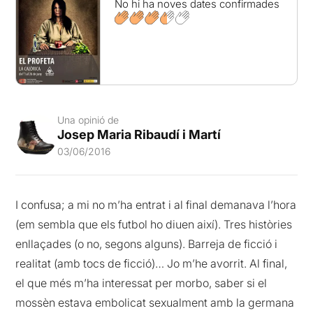
No hi ha noves dates confirmades
Una opinió de
Josep Maria Ribaudí i Martí
03/06/2016
I confusa; a mi no m’ha entrat i al final demanava l’hora
(em sembla que els futbol ho diuen així). Tres històries
enllaçades (o no, segons alguns). Barreja de ficció i
realitat (amb tocs de ficció)… Jo m’he avorrit. Al final,
el que més m’ha interessat per morbo, saber si el
mossèn estava embolicat sexualment amb la germana