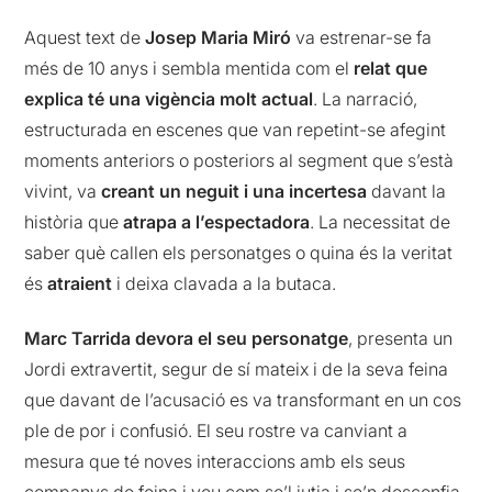
Aquest text de
Josep Maria Miró
va estrenar-se fa
més de 10 anys i sembla mentida com el
relat que
explica té una vigència molt actual
. La narració,
estructurada en escenes que van repetint-se afegint
moments anteriors o posteriors al segment que s’està
vivint, va
creant un neguit i una incertesa
davant la
història que
atrapa a l’espectadora
. La necessitat de
saber què callen els personatges o quina és la veritat
és
atraient
i deixa clavada a la butaca.
Marc Tarrida devora el seu personatge
, presenta un
Jordi extravertit, segur de sí mateix i de la seva feina
que davant de l’acusació es va transformant en un cos
ple de por i confusió. El seu rostre va canviant a
mesura que té noves interaccions amb els seus
companys de feina i veu com se’l jutja i se’n desconfia.