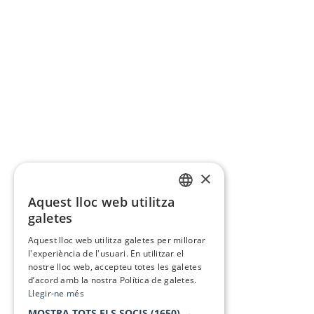
×
Aquest lloc web utilitza
CATALAN
galetes
SPANISH
Aquest lloc web utilitza galetes per millorar
l'experiència de l'usuari. En utilitzar el
nostre lloc web, accepteu totes les galetes
d’acord amb la nostra Política de galetes.
Llegir-ne més
MOSTRA TOTS ELS SOCIS
(1650) →