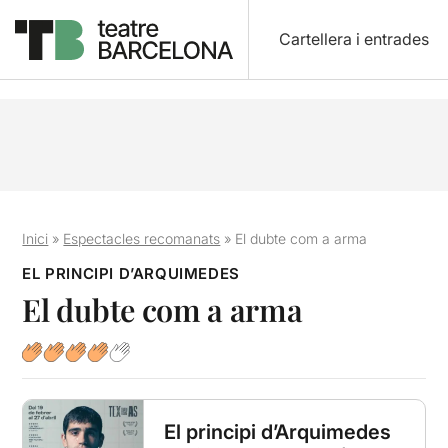
Cartellera i entrades
Inici
»
Espectacles recomanats
»
El dubte com a arma
EL PRINCIPI D’ARQUIMEDES
El dubte com a arma
El principi d’Arquimedes