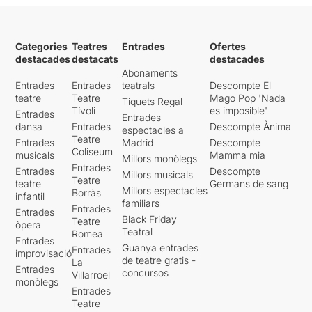
Categories
Teatres
Entrades
Ofertes
destacades
destacats
destacades
Abonaments
Entrades
Entrades
teatrals
Descompte El
teatre
Teatre
Mago Pop 'Nada
Tiquets Regal
Tívoli
es imposible'
Entrades
Entrades
dansa
Entrades
Descompte Ànima
espectacles a
Teatre
Entrades
Madrid
Descompte
Coliseum
musicals
Mamma mia
Millors monòlegs
Entrades
Entrades
Descompte
Millors musicals
Teatre
teatre
Germans de sang
Millors espectacles
Borràs
infantil
familiars
Entrades
Entrades
Black Friday
Teatre
òpera
Teatral
Romea
Entrades
Guanya entrades
Entrades
improvisació
de teatre gratis -
La
Entrades
concursos
Villarroel
monòlegs
Entrades
Teatre