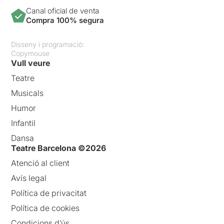
Canal oficial de venta
Compra 100% segura
Disseny i programació:
Copymouse
Vull veure
Teatre
Musicals
Humor
Infantil
Dansa
Teatre Barcelona ©2026
Atenció al client
Avís legal
Política de privacitat
Política de cookies
Condicions d’ús