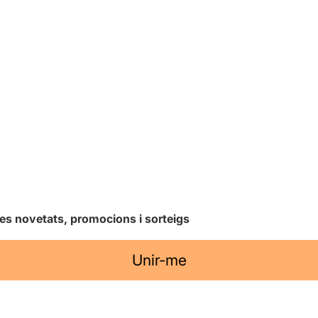
les novetats, promocions i sorteigs
Unir-me