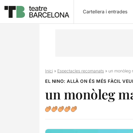
Cartellera i entrades
Inici
»
Espectacles recomanats
»
un monòleg m
EL NINO: ALLÀ ON ÉS MÉS FÀCIL VEU
un monòleg mag