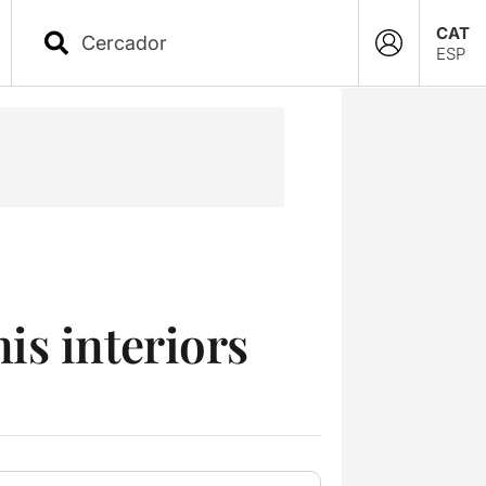
CAT
ESP
is interiors