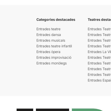
Categories destacades
Teatres desta
Entrades teatre
Entrades Teatr
Entrades dansa
Entrades Teat
Entrades musicals
Entrades Teatr
Entrades teatre infantil
Entrades Teat
Entrades òpera
Entrades La Vil
Entrades improvisació
Entrades Teat
Entrades monòlegs
Entrades Teatr
Entrades Teatr
Entrades Teat
Entrades Espa