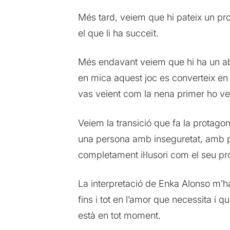
Més tard, veiem que hi pateix un pr
el que li ha succeït.
Més endavant veiem que hi ha un abú
en mica aquest joc es converteix en
vas veient com la nena primer ho ve
Veiem la transició que fa la protagon
una persona amb inseguretat, amb por 
completament il·lusori com el seu p
La interpretació de Enka Alonso m’ha 
fins i tot en l’amor que necessita i 
està en tot moment.