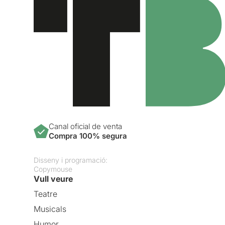
Canal oficial de venta
Compra 100% segura
Disseny i programació:
Copymouse
Vull veure
Teatre
Musicals
Humor