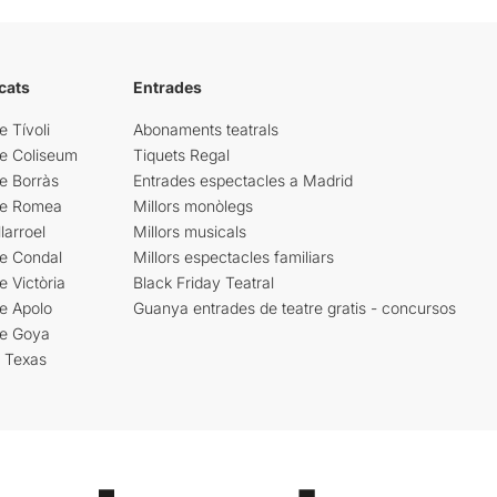
cats
Entrades
e Tívoli
Abonaments teatrals
re Coliseum
Tiquets Regal
e Borràs
Entrades espectacles a Madrid
re Romea
Millors monòlegs
larroel
Millors musicals
re Condal
Millors espectacles familiars
e Victòria
Black Friday Teatral
e Apolo
Guanya entrades de teatre gratis - concursos
re Goya
i Texas