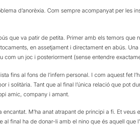
oblema d’anorèxia. Com sempre acompanyat per les inse
s que va patir de petita. Primer amb els temors que no
 tocaments, en assetjament i directament en abús. Una p
u com un joc i posteriorment (sense entendre exactame
ista fins al fons de l’infern personal. I com aquest fet l
i solitària. Tant que al final l’única relació que pot du
ropi amic, company i amant.
encantat. M’ha anat atrapant de principi a fi. Et veus en
que al final ha de donar-li amb el nino que és aquell que