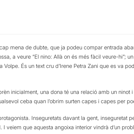
e cap mena de dubte, que ja podeu compar entrada aban
ssa, a veure “El nino: Allà on és més fàcil veure-hi”; u
na Volpe. És un text cru d’Irene Petra Zani que es va po
prèn inicialment, una dona té una relació amb un ninot i
alsevol ceba quan l’obrim surten capes i capes per pod
rotagonista. Inseguretats davant la gent, inseguretat pe
ol. I veiem que aquesta angoixa interior vindrà d’un pr