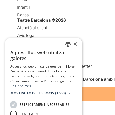
Infantil
Dansa
Teatre Barcelona ©2026
Atenció al client
Avís legal
×
Política de privacitat
Política de cookies
Aquest lloc web utilitza
CATALAN
galetes
Condicions d’ús
SPANISH
Comunicacions comercials i Newsletter
Aquest lloc web utilitza galetes per millorar
l'experiència de l'usuari. En utilitzar el
Anuncia’t
nostre lloc web, accepteu totes les galetes
Vull rebre la newsletter de Teatre Barcelona amb 
d’acord amb la nostra Política de galetes.
Llegir-ne més
MOSTRA TOTS ELS SOCIS
(1650) →
ESTRICTAMENT NECESSÀRIES
RENDIMENT