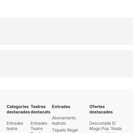
Categories
Teatres
Entrades
Ofertes
destacades
destacats
destacades
Abonaments
Entrades
Entrades
teatrals
Descompte El
teatre
Teatre
Mago Pop 'Nada
Tiquets Regal