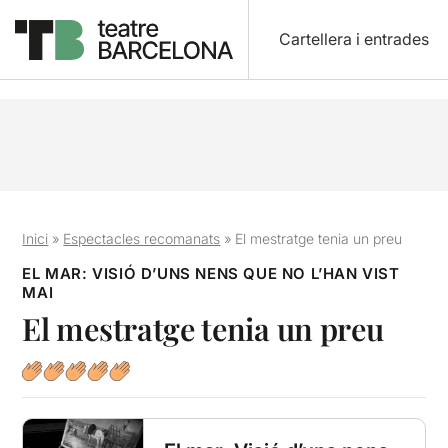
Cartellera i entrades
Inici
»
Espectacles recomanats
»
El mestratge tenia un preu
EL MAR: VISIÓ D’UNS NENS QUE NO L’HAN VIST
MAI
El mestratge tenia un preu