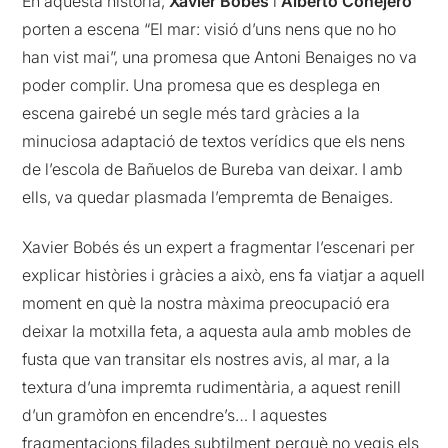
En aquesta història,
Xavier Bobés
i
Alberto Conejero
porten a escena “El mar: visió d’uns nens que no ho
han vist mai”, una promesa que Antoni Benaiges no va
poder complir. Una promesa que es desplega en
escena gairebé un segle més tard gràcies a la
minuciosa adaptació de textos verídics que els nens
de l’escola de Bañuelos de Bureba van deixar. I amb
ells, va quedar plasmada l’empremta de Benaiges.
Xavier Bobés és un expert a fragmentar l’escenari per
explicar històries i gràcies a això, ens fa viatjar a aquell
moment en què la nostra màxima preocupació era
deixar la motxilla feta, a aquesta aula amb mobles de
fusta que van transitar els nostres avis, al mar, a la
textura d’una impremta rudimentària, a aquest renill
d’un gramòfon en encendre’s… I aquestes
fragmentacions filades subtilment perquè no vegis els