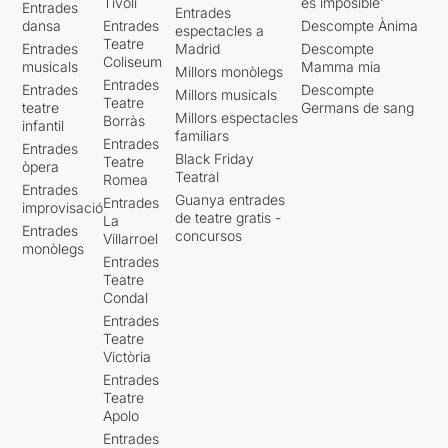
Tívoli
es imposible'
Entrades
Entrades
dansa
Entrades
Descompte Ànima
espectacles a
Teatre
Entrades
Madrid
Descompte
Coliseum
musicals
Mamma mia
Millors monòlegs
Entrades
Entrades
Descompte
Millors musicals
Teatre
teatre
Germans de sang
Millors espectacles
Borràs
infantil
familiars
Entrades
Entrades
Black Friday
Teatre
òpera
Teatral
Romea
Entrades
Guanya entrades
Entrades
improvisació
de teatre gratis -
La
Entrades
concursos
Villarroel
monòlegs
Entrades
Teatre
Condal
Entrades
Teatre
Victòria
Entrades
Teatre
Apolo
Entrades