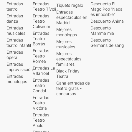
Entradas
Entradas
Descuento El
Tiquets regalo
teatro
Teatro Tívoli
Mago Pop 'Nada
Entradas
es imposible'
Entradas
Entradas
espectáculos en
danza
Teatro
Descuento Ànima
Madrid
Coliseum
Entradas
Descuento
Mejores
musicales
Entradas
Mamma mia
monólogos
Teatro
Entradas
Descuento
Mejores
Borrás
teatro infantil
Germans de sang
musicales
Entradas
Entradas
Mejores
Teatro
ópera
espectáculos
Romea
Entradas
familiares
Entradas La
improvisación
Black Friday
Villarroel
Entradas
Teatral
Entradas
monólogos
Gana entradas de
Teatro
teatro gratis -
Condal
concursos
Entradas
Teatro
Victòria
Entradas
Teatro
Apolo