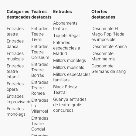
Categories
Teatres
Entrades
Ofertes
destacades
destacats
destacades
Abonaments
Entrades
Entrades
teatrals
Descompte El
teatre
Teatre
Mago Pop 'Nada
Tiquets Regal
Tívoli
es imposible'
Entrades
Entrades
dansa
Entrades
Descompte Ànima
espectacles a
Teatre
Entrades
Madrid
Descompte
Coliseum
musicals
Mamma mia
Millors monòlegs
Entrades
Entrades
Descompte
Millors musicals
Teatre
teatre
Germans de sang
Millors espectacles
Borràs
infantil
familiars
Entrades
Entrades
Black Friday
Teatre
òpera
Teatral
Romea
Entrades
Guanya entrades
Entrades
improvisació
de teatre gratis -
La
Entrades
concursos
Villarroel
monòlegs
Entrades
Teatre
Condal
Entrades