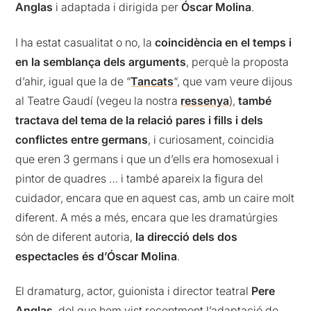
Anglas
i adaptada i dirigida per
Óscar Molina
.
I ha estat casualitat o no, la
coincidència en el temps i
en la semblança dels arguments
, perquè la proposta
d’ahir, igual que la de “
Tancats
“, que vam veure dijous
al Teatre Gaudí (vegeu la nostra
ressenya
),
també
tractava del tema de la relació pares i fills i dels
conflictes entre germans
, i curiosament, coincidia
que eren 3 germans i que un d’ells era homosexual i
pintor de quadres … i també apareix la figura del
cuidador, encara que en aquest cas, amb un caire molt
diferent. A més a més, encara que les dramatúrgies
són de diferent autoria,
la direcció dels dos
espectacles és d’Óscar Molina
.
El dramaturg, actor, guionista i director teatral
Pere
Anglas
, del que hem vist recentment l’adaptació de