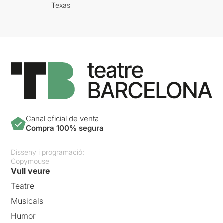
Texas
Canal oficial de venta
Compra 100% segura
Disseny i programació:
Copymouse
Vull veure
Teatre
Musicals
Humor