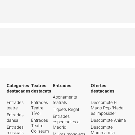
Categories
Teatres
Entrades
Ofertes
destacades
destacats
destacades
Abonaments
Entrades
Entrades
teatrals
Descompte El
teatre
Teatre
Mago Pop 'Nada
Tiquets Regal
Tívoli
es imposible'
Entrades
Entrades
dansa
Entrades
Descompte Ànima
espectacles a
Teatre
Entrades
Madrid
Descompte
Coliseum
musicals
Mamma mia
Millors monòlegs