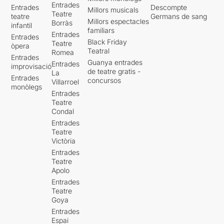
Entrades
Entrades
Descompte
Millors musicals
Teatre
teatre
Germans de sang
Millors espectacles
Borràs
infantil
familiars
Entrades
Entrades
Black Friday
Teatre
òpera
Teatral
Romea
Entrades
Guanya entrades
Entrades
improvisació
de teatre gratis -
La
Entrades
concursos
Villarroel
monòlegs
Entrades
Teatre
Condal
Entrades
Teatre
Victòria
Entrades
Teatre
Apolo
Entrades
Teatre
Goya
Entrades
Espai