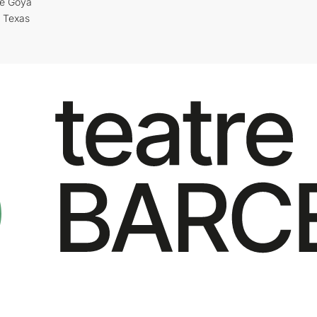
re Goya
i Texas