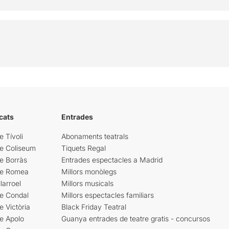
cats
Entrades
e Tívoli
Abonaments teatrals
re Coliseum
Tiquets Regal
e Borràs
Entrades espectacles a Madrid
re Romea
Millors monòlegs
larroel
Millors musicals
re Condal
Millors espectacles familiars
e Victòria
Black Friday Teatral
e Apolo
Guanya entrades de teatre gratis - concursos