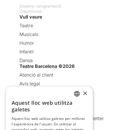
Disseny i programació:
Copymouse
Vull veure
Teatre
Musicals
Humor
Infantil
Dansa
Teatre Barcelona ©2026
Atenció al client
Avís legal
×
Política de privacitat
Política de cookies
Aquest lloc web utilitza
CATALAN
galetes
Condicions d’ús
SPANISH
Comunicacions comercials i Newsletter
Aquest lloc web utilitza galetes per millorar
l'experiència de l'usuari. En utilitzar el
Anuncia’t
nostre lloc web, accepteu totes les galetes