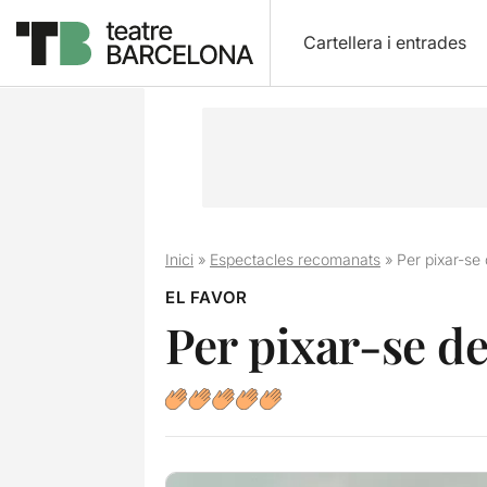
Cartellera i entrades
Inici
»
Espectacles recomanats
»
Per pixar-se 
EL FAVOR
Per pixar-se de