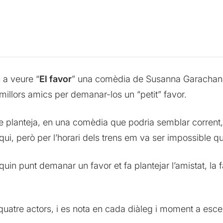
a
a veure “
El favor
” una comèdia de Susanna Garachana 
illors amics per demanar-los un “petit” favor.
e planteja, en una comèdia que podria semblar corrent, m
loqui, però per l’horari dels trens em va ser impossible
quin punt demanar un favor et fa plantejar l’amistat, la f
 quatre actors, i es nota en cada diàleg i moment a esc