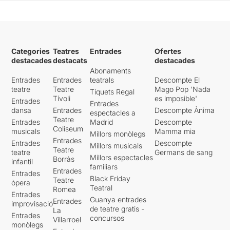
Categories
Teatres
Entrades
Ofertes
destacades
destacats
destacades
Abonaments
Entrades
Entrades
teatrals
Descompte El
teatre
Teatre
Mago Pop 'Nada
Tiquets Regal
Tívoli
es imposible'
Entrades
Entrades
dansa
Entrades
Descompte Ànima
espectacles a
Teatre
Entrades
Madrid
Descompte
Coliseum
musicals
Mamma mia
Millors monòlegs
Entrades
Entrades
Descompte
Millors musicals
Teatre
teatre
Germans de sang
Millors espectacles
Borràs
infantil
familiars
Entrades
Entrades
Black Friday
Teatre
òpera
Teatral
Romea
Entrades
Guanya entrades
Entrades
improvisació
de teatre gratis -
La
Entrades
concursos
Villarroel
monòlegs