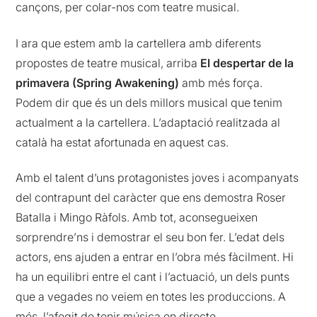
cançons, per colar-nos com teatre musical.
I ara que estem amb la cartellera amb diferents
propostes de teatre musical, arriba
El despertar de la
primavera (Spring Awakening)
amb més força.
Podem dir que és un dels millors musical que tenim
actualment a la cartellera. L’adaptació realitzada al
català ha estat afortunada en aquest cas.
Amb el talent d’uns protagonistes joves i acompanyats
del contrapunt del caràcter que ens demostra Roser
Batalla i Mingo Ràfols. Amb tot, aconsegueixen
sorprendre’ns i demostrar el seu bon fer. L’edat dels
actors, ens ajuden a entrar en l’obra més fàcilment. Hi
ha un equilibri entre el cant i l’actuació, un dels punts
que a vegades no veiem en totes les produccions. A
més, l’afegit de tenir música en directe.