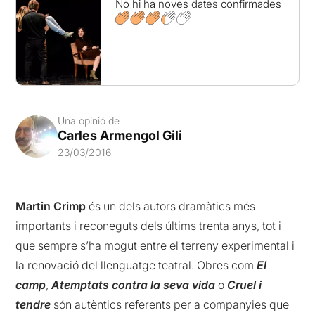
No hi ha noves dates confirmades
Una opinió de
Carles Armengol Gili
23/03/2016
Martin Crimp
és un dels autors dramàtics més
importants i reconeguts dels últims trenta anys, tot i
que sempre s’ha mogut entre el terreny experimental i
la renovació del llenguatge teatral. Obres com
El
camp
,
Atemptats contra la seva vida
o
Cruel i
tendre
són autèntics referents per a companyies que