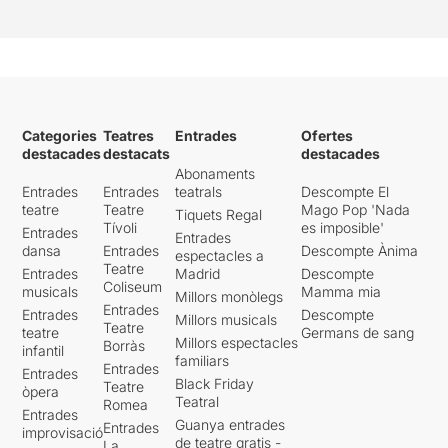
Categories
Teatres
Entrades
Ofertes
destacades
destacats
destacades
Abonaments
Entrades
Entrades
teatrals
Descompte El
teatre
Teatre
Mago Pop 'Nada
Tiquets Regal
Tívoli
es imposible'
Entrades
Entrades
dansa
Entrades
Descompte Ànima
espectacles a
Teatre
Entrades
Madrid
Descompte
Coliseum
musicals
Mamma mia
Millors monòlegs
Entrades
Entrades
Descompte
Millors musicals
Teatre
teatre
Germans de sang
Millors espectacles
Borràs
infantil
familiars
Entrades
Entrades
Black Friday
Teatre
òpera
Teatral
Romea
Entrades
Guanya entrades
Entrades
improvisació
de teatre gratis -
La