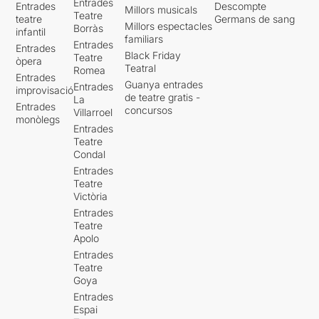
Entrades
Entrades
Descompte
Millors musicals
Teatre
teatre
Germans de sang
Millors espectacles
Borràs
infantil
familiars
Entrades
Entrades
Black Friday
Teatre
òpera
Teatral
Romea
Entrades
Guanya entrades
Entrades
improvisació
de teatre gratis -
La
Entrades
concursos
Villarroel
monòlegs
Entrades
Teatre
Condal
Entrades
Teatre
Victòria
Entrades
Teatre
Apolo
Entrades
Teatre
Goya
Entrades
Espai