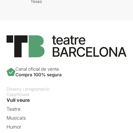
Texas
Canal oficial de venta
Compra 100% segura
Disseny i programació:
Copymouse
Vull veure
Teatre
Musicals
Humor