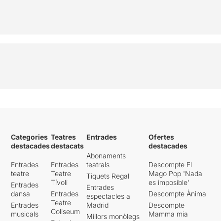
Categories
Teatres
Entrades
Ofertes
destacades
destacats
destacades
Abonaments
Entrades
Entrades
teatrals
Descompte El
teatre
Teatre
Mago Pop 'Nada
Tiquets Regal
Tívoli
es imposible'
Entrades
Entrades
dansa
Entrades
Descompte Ànima
espectacles a
Teatre
Entrades
Madrid
Descompte
Coliseum
musicals
Mamma mia
Millors monòlegs