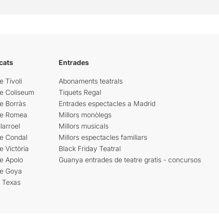
cats
Entrades
e Tívoli
Abonaments teatrals
re Coliseum
Tiquets Regal
e Borràs
Entrades espectacles a Madrid
re Romea
Millors monòlegs
larroel
Millors musicals
re Condal
Millors espectacles familiars
e Victòria
Black Friday Teatral
e Apolo
Guanya entrades de teatre gratis - concursos
re Goya
i Texas