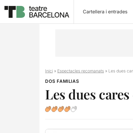
Cartellera i entrades
Inici
»
Espectacles recomanats
»
Les dues car
DOS FAMILIAS
Les dues cares 