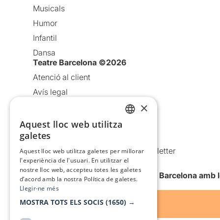
Musicals
Humor
Infantil
Dansa
Teatre Barcelona ©2026
Atenció al client
Avís legal
×
Política de privacitat
Política de cookies
Aquest lloc web utilitza
CATALAN
galetes
Condicions d’ús
SPANISH
Comunicacions comercials i Newsletter
Aquest lloc web utilitza galetes per millorar
l'experiència de l'usuari. En utilitzar el
Anuncia’t
nostre lloc web, accepteu totes les galetes
Vull rebre la newsletter de Teatre Barcelona amb 
d’acord amb la nostra Política de galetes.
Llegir-ne més
MOSTRA TOTS ELS SOCIS
(1650) →