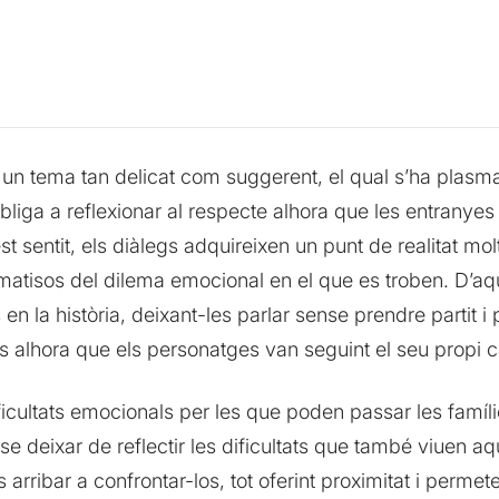
un tema tan delicat com suggerent, el qual s’ha plasmat
 obliga a reflexionar al respecte alhora que les entrany
t sentit, els diàlegs adquireixen un punt de realitat mol
 matisos del dilema emocional en el que es troben. D’aq
n la història, deixant-les parlar sense prendre partit i
s alhora que els personatges van seguint el seu propi 
ficultats emocionals per les que poden passar les famíl
e deixar de reflectir les dificultats que també viuen aqu
s arribar a confrontar-los, tot oferint proximitat i perm