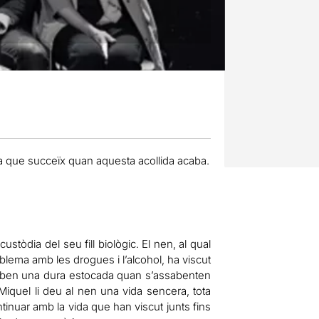
a que succeïx quan aquesta acollida acaba.
ustòdia del seu fill biològic. El nen, al qual
blema amb les drogues i l’alcohol, ha viscut
e reben una dura estocada quan s’assabenten
iquel li deu al nen una vida sencera, tota
ontinuar amb la vida que han viscut junts fins