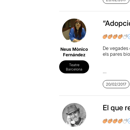
emotiva, que
Més informa
“Adopció
De vegades é
Neus Mònico
els pares bio
Fernández
Teatre
Barcelona
“Dos famílies
en el paper 
20/02/2017
reflexionar 
El que r
El que m'ha a
ens mostra u