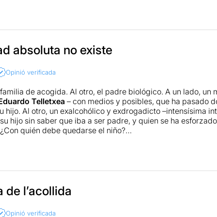
ents postures presentades alhora que els personatges van segu
mostra algunes de les dificultats emocionals per les que poden
s han de tornar amb els seus progenitors, sense deixar de refl
 últims. Així, es presenta hàbilment tots dos punts de vista fin
d absoluta no existe
imitat i permetent empatitzar amb les dues parts de la històri
es viscuda per l'espectador a través d'un constant estat de te
Opinió verificada
 transmès dels diferents personatges, entenent les seves por
 tot comprenent els diferents encerts i errors que poden anar 
 familia de acogida. Al otro, el padre biológico. A un lado, un
Eduardo Telletxea
– con medios y posibles, que ha pasado d
 hijo. Al otro, un exalcohólico y exdrogadicto –intensísima in
 su hijo sin saber que iba a ser padre, y quien se ha esforza
 ¿Con quién debe quedarse el niño?
tá servido, sin que la dramaturgia de
José Pascual Abellán
no
os. Sin juicios ni moralejas...
ca completa
aquí: www.masteatro.com/critica-dos-familias/
 de l’acollida
Opinió verificada