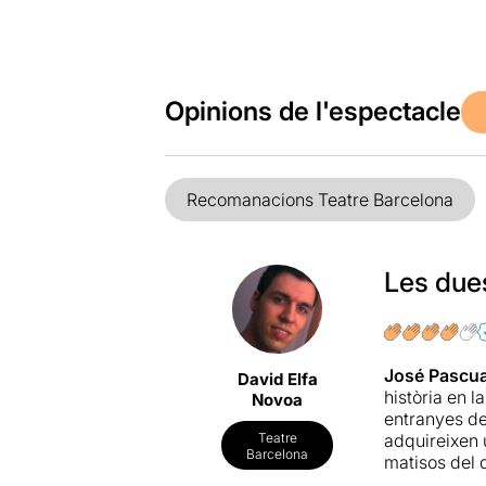
Opinions de l'espectacle
Recomanacions Teatre Barcelona
Les dues
José Pascua
David Elfa
història en l
Novoa
entranyes de
adquireixen u
Teatre
Barcelona
matisos del 
parts implica