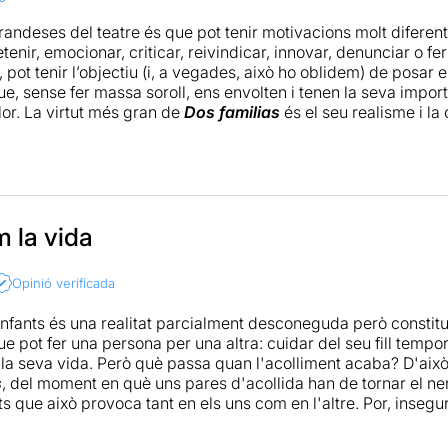
randeses del teatre és que pot tenir motivacions molt diferent
retenir, emocionar, criticar, reivindicar, innovar, denunciar o f
pot tenir l’objectiu (i, a vegades, això ho oblidem) de posar 
e, sense fer massa soroll, ens envolten i tenen la seva importà
lor. La virtut més gran de
Dos familias
és el seu realisme i l
ta i molt habitual, que no tenim massa present i on no hi ha bon
mpatia d’un sistema massa fred.
osé Pascual Abellán
, l’obra ens explica el drama que pot supo
rnar-lo als pares biològics, quan es dóna la circumstància. El
les seves cartes, no és partidista i combina amb encert l’emot
 la vida
ió dels fets. El director
Sergio Arróspide
mesura amb destresa
cerca d’una naturalitat molt apropiada, mai perden la versemb
Opinió verificada
atge, desapareixeran. En aquest sentit, el treball de
Pau Sas
r la seva tendresa i íntima fragilitat. En resum, es tracta d’u
'infants és una realitat parcialment desconeguda però constitu
i que, malgrat la seva simplicitat i algun gir sobtat, està ben
e pot fer una persona per una altra: cuidar del seu fill tempo
e la seva vida. Però què passa quan l'acolliment acaba? D'aix
s
, del moment en què uns pares d'acollida han de tornar el nen 
s que això provoca tant en els uns com en l'altre. Por, insegure
lista de sensacions que es narren d'una manera objectiva, sen
mpatia i la tendresa que demana la situació, i que donen lloc a