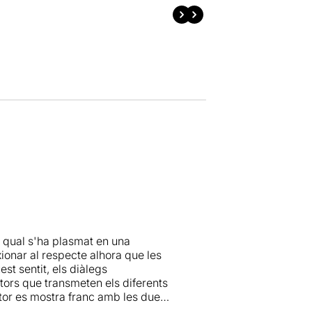
 qual s'ha plasmat en una
exionar al respecte alhora que les
st sentit, els diàlegs
ctors que transmeten els diferents
tor es mostra franc amb les dues
ermetent a l'espectador plantejar-