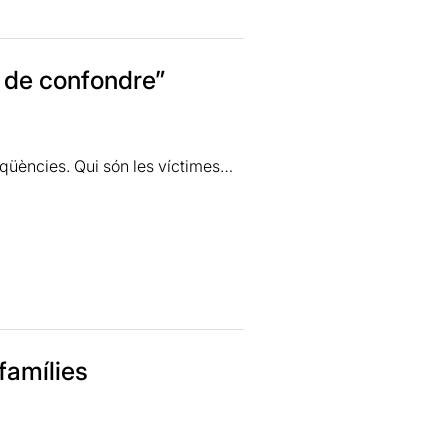
n de confondre”
eqüències. Qui són les víctimes…
spide
i interpretat per
Pau Sastre
 de pares d’acollida, que ens fa
n nen.
famílies
or d’uns, ni d'altres, sinó que
, per damunt de tot sentiments.