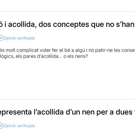
 commou i fa pensar sense jugar amb l'espectador.
ció a Somnis de teatre
 i acollida, dos conceptes que no s’ha
Opinió verificada
s molt complicat voler fer el bé a algú i no patir-ne les cons
lògics, els pares d’acollida… o els nens?
” és un text de
José Pascual Abellán
, dirigit per
Sergio Arró
de pare biològic i
Anabel Totusaus
i
Eduardo Telletxea
en el
sobre les implicacions emocionals que comporta l’acollida d’u
epresenta l’acollida d’un nen per a dues 
gradat molt de l'obra és que no intenta posicionar-nos ni a fav
na mirada neutral sobre dos punts de vista diferents, on hi ha
Opinió verificada