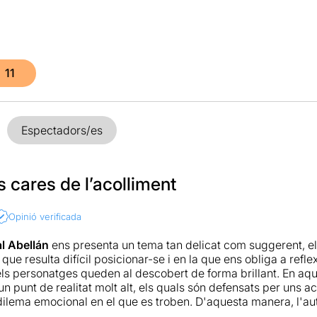
11
Espectadors/es
 cares de l’acolliment
Opinió verificada
l Abellán
ens presenta un tema tan delicat com suggerent, el
a que resulta difícil posicionar-se i en la que ens obliga a refl
ls personatges queden al descobert de forma brillant. En aque
n punt de realitat molt alt, els quals són defensats per uns a
dilema emocional en el que es troben. D'aquesta manera, l'au
des en la història, deixant-les parlar sense prendre partit i p