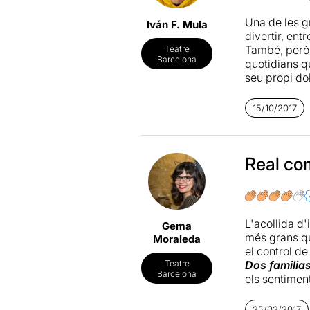
Una de les g
Iván F. Mula
divertir, ent
També, però, 
Teatre
Barcelona
quotidians qu
seu propi do
realitat tris
la manca d’e
15/10/2017
Escrita per
J
d’haver de to
juga molt bé 
Real com
sòbria narrac
que, a la re
que, amb rod
destacable pe
L'acollida d
Gema
genera debat 
més grans qu
Moraleda
el control d
Dos familia
Teatre
Barcelona
els sentiment
una llarga l
respecte, l'e
25/02/2017