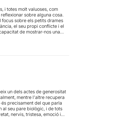
s, i totes molt valuoses, com
er reflexionar sobre alguna cosa.
el focus sobre els petits drames
ncia, el seu propi conflicte i el
a capacitat de mostrar-nos una
s ni dolents més enllà, potser, de
sar l’acollida d’un infant a l’hora
 plantejament és senzill però
ivitat de la història amb una
 les interpretacions dels actors
lança malgrat petits desajustos
tre
resulta especialment
na proposta interessant, que
eix un dels actes de generositat
 construïda i executada.
ralment, mentre l'altre recupera
ò és precisament del que parla
al seu pare biològic, i de tots
tat, nervis, tristesa, emoció i
se sensacionalisme, amb tot el
 una història senzilla però