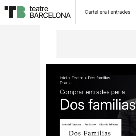
Cartellera i entrades
Descripció
Fitxa artística
Fotos i 
Inici
»
Teatre
»
Dos familias
Drama
Comprar entrades per a
Dos familias