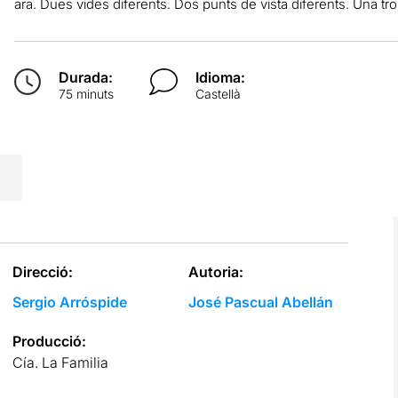
ara. Dues vides diferents. Dos punts de vista diferents. Una tr
Durada:
Idioma:
75 minuts
Castellà
Direcció:
Autoria:
Sergio Arróspide
José Pascual Abellán
Producció:
Cía. La Familia