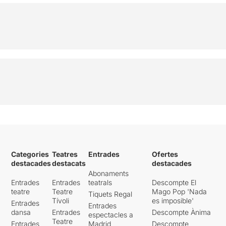
Categories
Teatres
Entrades
Ofertes
destacades
destacats
destacades
Abonaments
Entrades
Entrades
teatrals
Descompte El
teatre
Teatre
Mago Pop 'Nada
Tiquets Regal
Tívoli
es imposible'
Entrades
Entrades
dansa
Entrades
Descompte Ànima
espectacles a
Teatre
Entrades
Madrid
Descompte