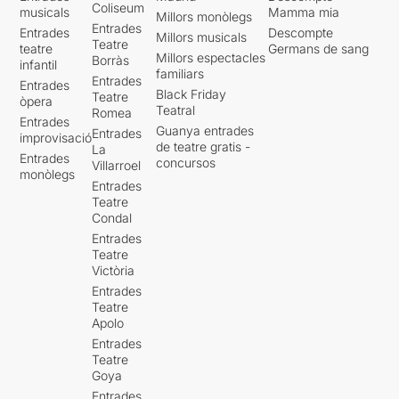
Coliseum
musicals
Mamma mia
Millors monòlegs
Entrades
Entrades
Descompte
Millors musicals
Teatre
teatre
Germans de sang
Millors espectacles
Borràs
infantil
familiars
Entrades
Entrades
Black Friday
Teatre
òpera
Teatral
Romea
Entrades
Guanya entrades
Entrades
improvisació
de teatre gratis -
La
Entrades
concursos
Villarroel
monòlegs
Entrades
Teatre
Condal
Entrades
Teatre
Victòria
Entrades
Teatre
Apolo
Entrades
Teatre
Goya
Entrades