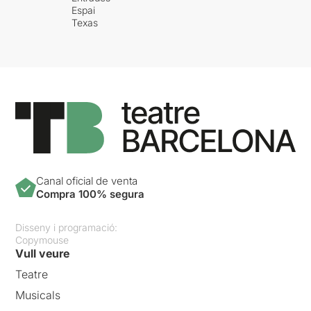
Espai
Texas
Canal oficial de venta
Compra 100% segura
Disseny i programació:
Copymouse
Vull veure
Teatre
Musicals