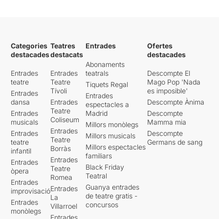
Categories
Teatres
Entrades
Ofertes
destacades
destacats
destacades
Abonaments
Entrades
Entrades
teatrals
Descompte El
teatre
Teatre
Mago Pop 'Nada
Tiquets Regal
Tívoli
es imposible'
Entrades
Entrades
dansa
Entrades
Descompte Ànima
espectacles a
Teatre
Entrades
Madrid
Descompte
Coliseum
musicals
Mamma mia
Millors monòlegs
Entrades
Entrades
Descompte
Millors musicals
Teatre
teatre
Germans de sang
Millors espectacles
Borràs
infantil
familiars
Entrades
Entrades
Black Friday
Teatre
òpera
Teatral
Romea
Entrades
Guanya entrades
Entrades
improvisació
de teatre gratis -
La
Entrades
concursos
Villarroel
monòlegs
Entrades