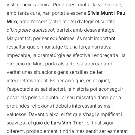
vist, coneix i admira. Per aquest motiu, la versió que,
amb tanta cura, han portat a escena
Sílvia Munt
i
Pau
Miró
, amb l’encert (entre molts) d’afegir el subtítol
d’
Un poble qualsevol
, parteix amb desavantatge.
Malgrat tot, per ser equànimes, és molt important
ressaltar que el muntatge té una força narrativa
impecable, la dramatúrgia és efectiva i endreçada i la
direcció de Munt porta als actors a abordar amb
veritat unes situacions gens senzilles de fer
interpretativament. És per això que, en conjunt,
l’espectacle és satisfactori, la història pot aconseguir
posar els pèls de punta i el seu missatge dóna per a
profundes reflexions i debats interessantíssims i
valuosos. Davant d’això, el fet que s’hagi simplificat i
suavitzat el guió de
Lars Von Trier
i el final sigui
diferent, probablement, tindria més sentit ser esmentat