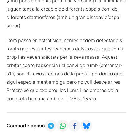
(amb pocs elements però molt versàtils) i la il·luminació
juguen tant a la creació de diferents espais com de
diferents d’atmosferes (amb un gran disseny d’espai
sonor).
Com passa en astrofísica, només podem detectar els
forats negres per les reaccions dels cossos que són a
prop i es veuen afectats per la seva massa. Aquest
orbitar sobre l’absència i el canvi de rumb (enfrontar-
s’hi) són els eixos centrals de la peça. I perdoneu que
sigui especialment ambigu però no vull desvelar res.
Prefereixo que exploreu les llums i les ombres de la
conducta humana amb els
Titzina Teatro
.
Compartir opinió