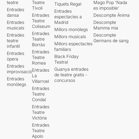
teatre
Teatre
Mago Pop 'Nada
Tiquets Regal
Tívoli
es imposible'
Entrades
Entrades
dansa
Entrades
Descompte Ànima
espectacles a
Teatre
Entrades
Madrid
Descompte
Coliseum
musicals
Mamma mia
Millors monòlegs
Entrades
Entrades
Descompte
Millors musicals
Teatre
teatre
Germans de sang
Millors espectacles
Borràs
infantil
familiars
Entrades
Entrades
Black Friday
Teatre
òpera
Teatral
Romea
Entrades
Guanya entrades
Entrades
improvisació
de teatre gratis -
La
Entrades
concursos
Villarroel
monòlegs
Entrades
Teatre
Condal
Entrades
Teatre
Victòria
Entrades
Teatre
Apolo