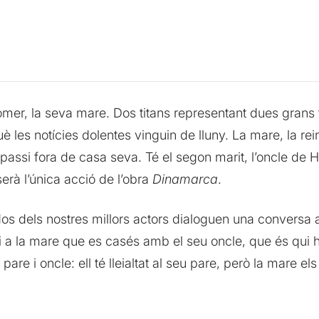
mer, la seva mare. Dos titans representant dues grans 
què les notícies dolentes vinguin de lluny. La mare, la r
e passi fora de casa seva. Té el segon marit, l’oncle de H
 serà l’única acció de l’obra
Dinamarca
.
s dels nostres millors actors dialoguen una conversa 
 a la mare que es casés amb el seu oncle, que és qui 
are i oncle: ell té lleialtat al seu pare, però la mare el