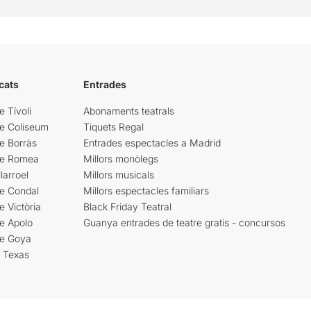
cats
Entrades
e Tívoli
Abonaments teatrals
re Coliseum
Tiquets Regal
e Borràs
Entrades espectacles a Madrid
re Romea
Millors monòlegs
larroel
Millors musicals
re Condal
Millors espectacles familiars
e Victòria
Black Friday Teatral
e Apolo
Guanya entrades de teatre gratis - concursos
re Goya
i Texas