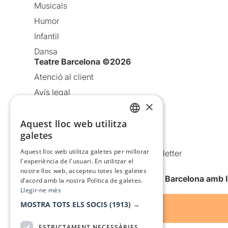
Musicals
Humor
Infantil
Dansa
Teatre Barcelona ©2026
Atenció al client
Avís legal
×
Política de privacitat
Aquest lloc web utilitza
Política de cookies
CATALAN
galetes
Condicions d’ús
SPANISH
Aquest lloc web utilitza galetes per millorar
Comunicacions comercials i Newsletter
l'experiència de l'usuari. En utilitzar el
Anuncia’t
nostre lloc web, accepteu totes les galetes
Vull rebre la newsletter de Teatre Barcelona amb 
d’acord amb la nostra Política de galetes.
Llegir-ne més
MOSTRA TOTS ELS SOCIS
(1913) →
ESTRICTAMENT NECESSÀRIES