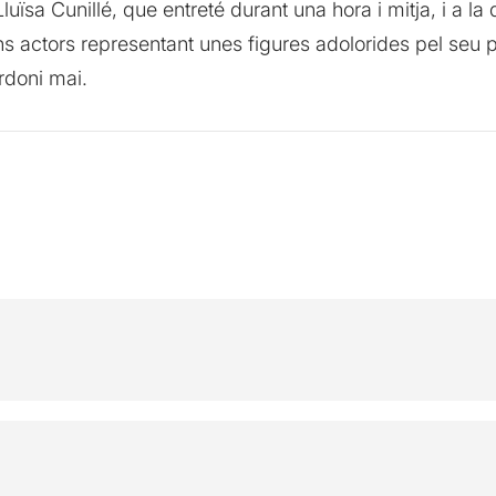
uïsa Cunillé, que entreté durant una hora i mitja, i a l
rans actors representant unes figures adolorides pel se
rdoni mai.