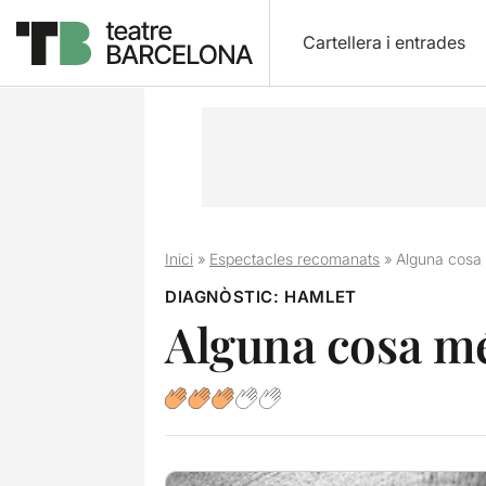
Cartellera i entrades
Inici
»
Espectacles recomanats
»
Alguna cosa 
DIAGNÒSTIC: HAMLET
Alguna cosa mé