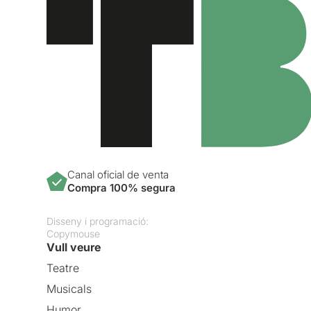
Canal oficial de venta
Compra 100% segura
Disseny i programació:
Copymouse
Vull veure
Teatre
Musicals
Humor