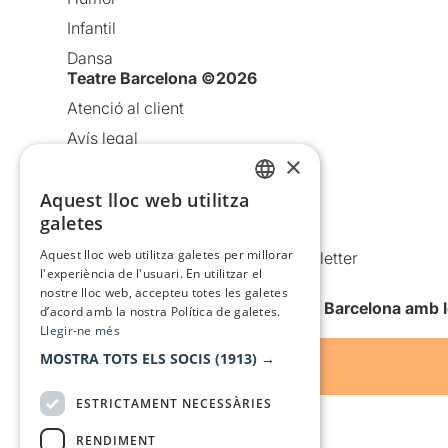
Infantil
Dansa
Teatre Barcelona ©2026
Atenció al client
Avís legal
×
Política de privacitat
Aquest lloc web utilitza
Política de cookies
CATALAN
galetes
Condicions d’ús
SPANISH
Aquest lloc web utilitza galetes per millorar
Comunicacions comercials i Newsletter
l'experiència de l'usuari. En utilitzar el
Anuncia’t
nostre lloc web, accepteu totes les galetes
Vull rebre la newsletter de Teatre Barcelona amb 
d’acord amb la nostra Política de galetes.
Llegir-ne més
MOSTRA TOTS ELS SOCIS
(1913) →
ESTRICTAMENT NECESSÀRIES
RENDIMENT