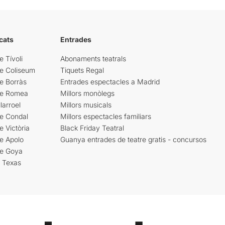
cats
Entrades
e Tívoli
Abonaments teatrals
re Coliseum
Tiquets Regal
e Borràs
Entrades espectacles a Madrid
re Romea
Millors monòlegs
larroel
Millors musicals
re Condal
Millors espectacles familiars
e Victòria
Black Friday Teatral
e Apolo
Guanya entrades de teatre gratis - concursos
re Goya
i Texas