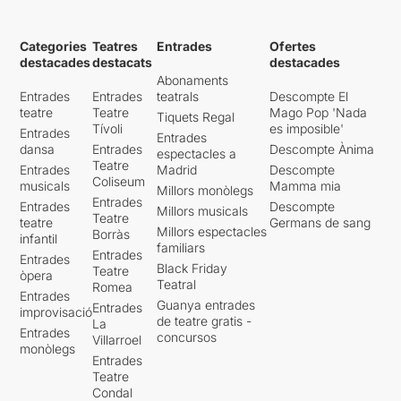
Categories
Teatres
Entrades
Ofertes
destacades
destacats
destacades
Abonaments
Entrades
Entrades
teatrals
Descompte El
teatre
Teatre
Mago Pop 'Nada
Tiquets Regal
Tívoli
es imposible'
Entrades
Entrades
dansa
Entrades
Descompte Ànima
espectacles a
Teatre
Entrades
Madrid
Descompte
Coliseum
musicals
Mamma mia
Millors monòlegs
Entrades
Entrades
Descompte
Millors musicals
Teatre
teatre
Germans de sang
Millors espectacles
Borràs
infantil
familiars
Entrades
Entrades
Black Friday
Teatre
òpera
Teatral
Romea
Entrades
Guanya entrades
Entrades
improvisació
de teatre gratis -
La
Entrades
concursos
Villarroel
monòlegs
Entrades
Teatre
Condal