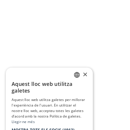
×
Aquest lloc web utilitza
CATALAN
galetes
SPANISH
Aquest lloc web utilitza galetes per millorar
l'experiència de l'usuari. En utilitzar el
nostre lloc web, accepteu totes les galetes
d’acord amb la nostra Política de galetes.
Llegir-ne més
MOSTRA TOTS ELS SOCIS
(1913) →