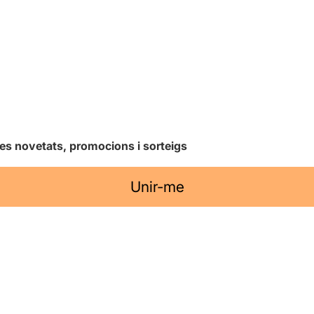
les novetats, promocions i sorteigs
Unir-me