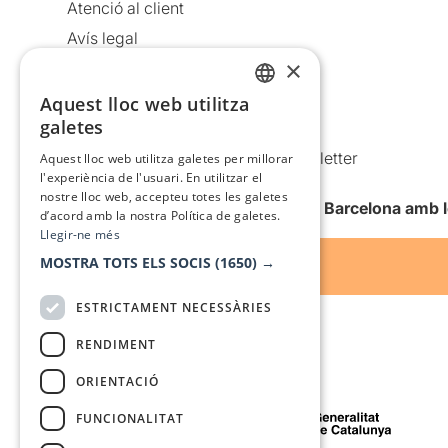
Atenció al client
Avís legal
×
Política de privacitat
Política de cookies
Aquest lloc web utilitza
CATALAN
galetes
Condicions d’ús
SPANISH
Comunicacions comercials i Newsletter
Aquest lloc web utilitza galetes per millorar
l'experiència de l'usuari. En utilitzar el
Anuncia’t
nostre lloc web, accepteu totes les galetes
Vull rebre la newsletter de Teatre Barcelona amb 
d’acord amb la nostra Política de galetes.
Llegir-ne més
MOSTRA TOTS ELS SOCIS
(1650) →
ESTRICTAMENT NECESSÀRIES
RENDIMENT
ORIENTACIÓ
Amb el suport de
FUNCIONALITAT