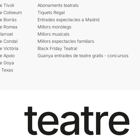
e Tívoli
Abonaments teatrals
re Coliseum
Tiquets Regal
e Borràs
Entrades espectacles a Madrid
re Romea
Millors monòlegs
larroel
Millors musicals
re Condal
Millors espectacles familiars
e Victòria
Black Friday Teatral
e Apolo
Guanya entrades de teatre gratis - concursos
re Goya
i Texas