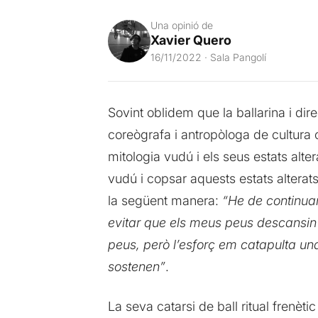
Una opinió de
Xavier Quero
16/11/2022 · Sala Pangolí
Sovint oblidem que la ballarina i di
coreògrafa i antropòloga de cultura 
mitologia vudú i els seus estats alter
vudú i copsar aquests estats alterat
la següent manera:
“He de continuar
evitar que els meus peus descansin 
peus, però l’esforç em catapulta u
sostenen”
.
La seva catarsi de ball ritual frenèt