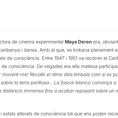
rectora de cinema experimental
Maya Deren
era, obviant
caribenya i dansa. Amb el que, es trobava plenament ave
ats de consciència. Entre 1947 i 1951 va recórrer el Carib
s de consciència. De vegades era ella mateixa participan
 movent-me! Recollir el ritme dels timbals com si es 
sobre la terra perillosa… La foscor blanca comença a in
na distància immensa fins a acabar reposant sobre un
ic i estats alterats de consciència bé que ens poden reco