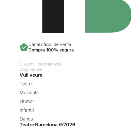
Canal oficial de venta
Compra 100% segura
Disseny i programació:
Copymouse
Vull veure
Teatre
Musicals
Humor
Infantil
Dansa
Teatre Barcelona ©2026