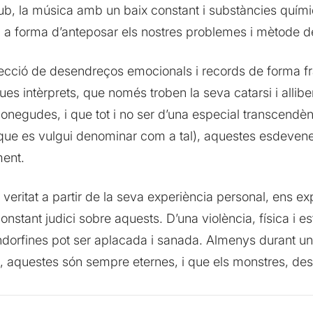
ub, la música amb un baix constant i substàncies quími
a forma d’anteposar els nostres problemes i mètode d
lecció de desendreços emocionals i records de forma fr
dues intèrprets, que només troben la seva catarsi i alli
conegudes, i que tot i no ser d’una especial transcendèn
lò que es vulgui denominar com a tal), aquestes esdevene
ment.
 veritat a partir de la seva experiència personal, ens ex
onstant judici sobre aquests. D’una violència, física i e
endorfines pot ser aplacada i sanada. Almenys durant un
tes, aquestes són sempre eternes, i que els monstres, des