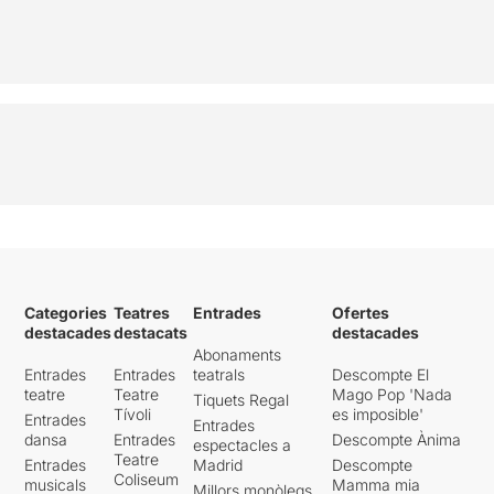
Categories
Teatres
Entrades
Ofertes
destacades
destacats
destacades
Abonaments
Entrades
Entrades
teatrals
Descompte El
teatre
Teatre
Mago Pop 'Nada
Tiquets Regal
Tívoli
es imposible'
Entrades
Entrades
dansa
Entrades
Descompte Ànima
espectacles a
Teatre
Entrades
Madrid
Descompte
Coliseum
musicals
Mamma mia
Millors monòlegs