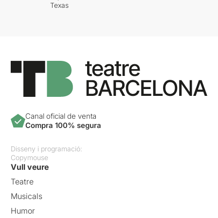
Texas
Canal oficial de venta
Compra 100% segura
Disseny i programació:
Copymouse
Vull veure
Teatre
Musicals
Humor