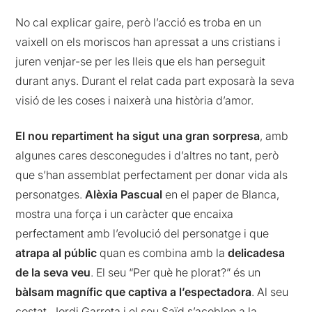
No cal explicar gaire, però l’acció es troba en un
vaixell on els moriscos han apressat a uns cristians i
juren venjar-se per les lleis que els han perseguit
durant anys. Durant el relat cada part exposarà la seva
visió de les coses i naixerà una història d’amor.
El nou repartiment ha sigut una gran sorpresa
, amb
algunes cares desconegudes i d’altres no tant, però
que s’han assemblat perfectament per donar vida als
personatges.
Alèxia Pascual
en el paper de Blanca,
mostra una força i un caràcter que encaixa
perfectament amb l’evolució del personatge i que
atrapa al públic
quan es combina amb la
delicadesa
de la seva veu
. El seu “Per què he plorat?” és un
bàlsam magnífic que captiva a l’espectadora
. Al seu
costat, Jordi Garreta i el seu Saïd s’acoblen a la