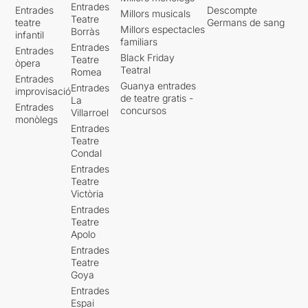
Entrades
Entrades
Descompte
Millors musicals
Teatre
teatre
Germans de sang
Millors espectacles
Borràs
infantil
familiars
Entrades
Entrades
Black Friday
Teatre
òpera
Teatral
Romea
Entrades
Guanya entrades
Entrades
improvisació
de teatre gratis -
La
Entrades
concursos
Villarroel
monòlegs
Entrades
Teatre
Condal
Entrades
Teatre
Victòria
Entrades
Teatre
Apolo
Entrades
Teatre
Goya
Entrades
Espai