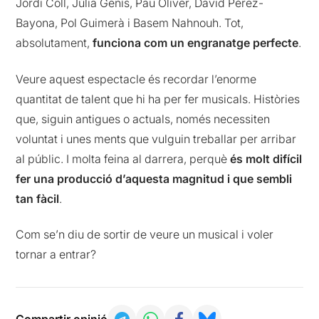
Jordi Coll, Júlia Genís, Pau Oliver, David Pérez-
Bayona, Pol Guimerà i Basem Nahnouh. Tot,
absolutament,
funciona com un engranatge perfecte
.
Veure aquest espectacle és recordar l’enorme
quantitat de talent que hi ha per fer musicals. Històries
que, siguin antigues o actuals, només necessiten
voluntat i unes ments que vulguin treballar per arribar
al públic. I molta feina al darrera, perquè
és molt difícil
fer una producció d’aquesta magnitud i que sembli
tan fàcil
.
Com se’n diu de sortir de veure un musical i voler
tornar a entrar?