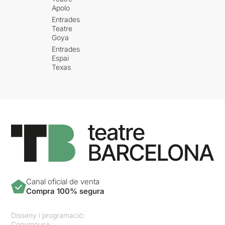
Apolo
Entrades
Teatre
Goya
Entrades
Espai
Texas
Canal oficial de venta
Compra 100% segura
Disseny i programació:
Copymouse