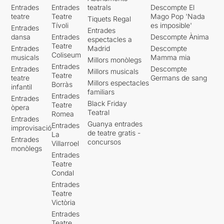
Entrades
Entrades
teatrals
Descompte El
teatre
Teatre
Mago Pop 'Nada
Tiquets Regal
Tívoli
es imposible'
Entrades
Entrades
dansa
Entrades
Descompte Ànima
espectacles a
Teatre
Entrades
Madrid
Descompte
Coliseum
musicals
Mamma mia
Millors monòlegs
Entrades
Entrades
Descompte
Millors musicals
Teatre
teatre
Germans de sang
Millors espectacles
Borràs
infantil
familiars
Entrades
Entrades
Black Friday
Teatre
òpera
Teatral
Romea
Entrades
Guanya entrades
Entrades
improvisació
de teatre gratis -
La
Entrades
concursos
Villarroel
monòlegs
Entrades
Teatre
Condal
Entrades
Teatre
Victòria
Entrades
Teatre