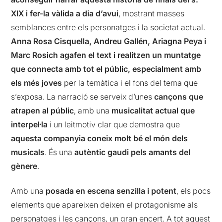
XIX i fer-la vàlida a dia d’avui
, mostrant masses
semblances entre els personatges i la societat actual.
Anna Rosa Cisquella, Andreu Gallén, Ariagna Peya i
Marc Rosich agafen el text i realitzen un muntatge
que connecta amb tot el públic, especialment amb
els més joves
per la temàtica i el fons del tema que
s’exposa. La narració se serveix d’unes
cançons que
atrapen al públic
, amb una
musicalitat actual que
interpel·la
i un leitmotiv clar que demostra que
aquesta companyia coneix molt bé el món dels
musicals
. És una
autèntic gaudi pels amants del
gènere
.
Amb una
posada en escena senzilla i potent
, els pocs
elements que apareixen deixen el protagonisme als
personatges i les cançons, un gran encert. A tot aquest