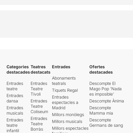
Categories
Teatres
Entrades
Ofertes
destacades
destacats
destacades
Abonaments
Entrades
Entrades
teatrals
Descompte El
teatre
Teatre
Mago Pop 'Nada
Tiquets Regal
Tívoli
es imposible'
Entrades
Entrades
dansa
Entrades
Descompte Ànima
espectacles a
Teatre
Entrades
Madrid
Descompte
Coliseum
musicals
Mamma mia
Millors monòlegs
Entrades
Entrades
Descompte
Millors musicals
Teatre
teatre
Germans de sang
Millors espectacles
Borràs
infantil