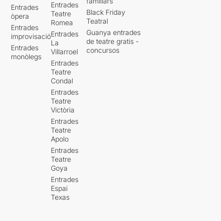
familiars
Entrades
Entrades
Black Friday
Teatre
òpera
Teatral
Romea
Entrades
Guanya entrades
Entrades
improvisació
de teatre gratis -
La
Entrades
concursos
Villarroel
monòlegs
Entrades
Teatre
Condal
Entrades
Teatre
Victòria
Entrades
Teatre
Apolo
Entrades
Teatre
Goya
Entrades
Espai
Texas