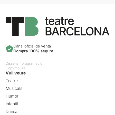
Canal oficial de venta
Compra 100% segura
Disseny i programació:
Copymouse
Vull veure
Teatre
Musicals
Humor
Infantil
Dansa