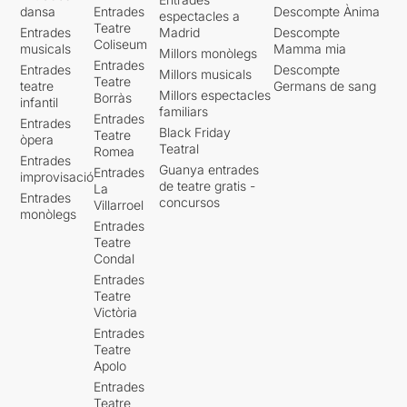
dansa
Entrades
Descompte Ànima
espectacles a
Teatre
Entrades
Madrid
Descompte
Coliseum
musicals
Mamma mia
Millors monòlegs
Entrades
Entrades
Descompte
Millors musicals
Teatre
teatre
Germans de sang
Millors espectacles
Borràs
infantil
familiars
Entrades
Entrades
Black Friday
Teatre
òpera
Teatral
Romea
Entrades
Guanya entrades
Entrades
improvisació
de teatre gratis -
La
Entrades
concursos
Villarroel
monòlegs
Entrades
Teatre
Condal
Entrades
Teatre
Victòria
Entrades
Teatre
Apolo
Entrades
Teatre