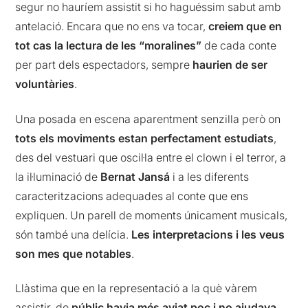
segur no hauríem assistit si ho haguéssim sabut amb
antelació. Encara que no ens va tocar,
creiem que en
tot cas la lectura de les “moralines”
de cada conte
per part dels espectadors, sempre
haurien de ser
voluntàries
.
Una posada en escena aparentment senzilla però on
tots els moviments estan perfectament estudiats
,
des del vestuari que oscil·la entre el clown i el terror, a
la il·luminació de
Bernat Jansá
i a les diferents
caracteritzacions adequades al conte que ens
expliquen. Un parell de moments únicament musicals,
són també una delícia.
Les interpretacions i les veus
son mes que notables
.
Llàstima que en la representació a la què vàrem
assistir, de
públic havia més aviat poc i no ajudava