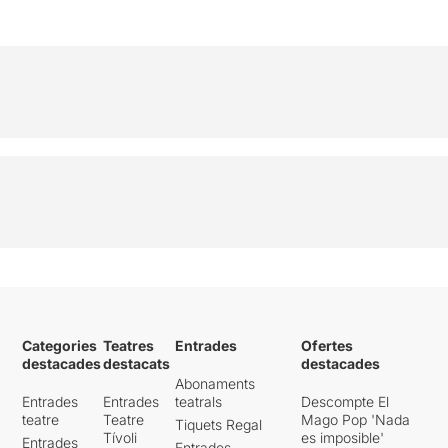
Categories
Teatres
Entrades
Ofertes
destacades
destacats
destacades
Abonaments
Entrades
Entrades
teatrals
Descompte El
teatre
Teatre
Mago Pop 'Nada
Tiquets Regal
Tívoli
es imposible'
Entrades
Entrades