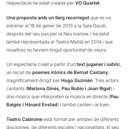
l’espectacle ha estat creada per
VO Quartet
.
Una proposta amb un llarg recorregut
que es va
estrenar el 18 de gener de 2013 a la Sala Gaudí,
després del seu pas per la Nau Ivanow, i ha estat
també representada al Teatre Maldà en 2014 i que
nosaltres no havíem tingut oportunitat de veure.
Un espectacle creat a partir d’un
text juganer i satiric
,
un recull de
poemes irònics de Bernat Castany
,
magníficament dirigit per
Hugo Guzmán
. Tres actors
cantants (
Mariona Ginès, Pau Rubio i Joan Rigat
) i
dos músics que interpreten la música en directe (
Pau
Baigés i Hävard Enstad
) i també canten i actuen.
Teatro Calánime
està format per artistes de diferents
disciplines, de diferents escoles i nacionalitats. El seu